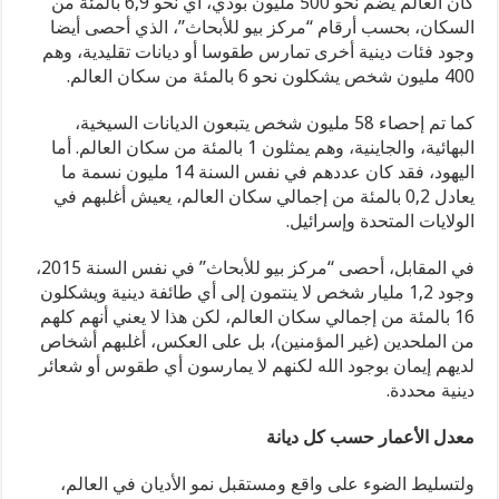
كان العالم يضم نحو 500 مليون بوذي، أي نحو 6,9 بالمئة من
السكان، بحسب أرقام “مركز بيو للأبحاث”، الذي أحصى أيضا
وجود فئات دينية أخرى تمارس طقوسا أو ديانات تقليدية، وهم
400 مليون شخص يشكلون نحو 6 بالمئة من سكان العالم.
كما تم إحصاء 58 مليون شخص يتبعون الديانات السيخية،
البهائية، والجاينية، وهم يمثلون 1 بالمئة من سكان العالم. أما
اليهود، فقد كان عددهم في نفس السنة 14 مليون نسمة ما
يعادل 0,2 بالمئة من إجمالي سكان العالم، يعيش أغلبهم في
الولايات المتحدة وإسرائيل.
في المقابل، أحصى “مركز بيو للأبحاث” في نفس السنة 2015،
وجود 1,2 مليار شخص لا ينتمون إلى أي طائفة دينية ويشكلون
16 بالمئة من إجمالي سكان العالم، لكن هذا لا يعني أنهم كلهم
من الملحدين (غير المؤمنين)، بل على العكس، أغلبهم أشخاص
لديهم إيمان بوجود الله لكنهم لا يمارسون أي طقوس أو شعائر
دينية محددة.
معدل الأعمار حسب كل ديانة
ولتسليط الضوء على واقع ومستقبل نمو الأديان في العالم،