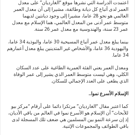
اعتمدت الدراسة التي نشرها موقع “الغارديان” على معدل
العمر لدى أتباع كل ديانة وطائفة، مشيرا إلى أن معدل العمر
العالمي هو نحو 28 عاما، مشيرا إلى وجود ديانتين لديهما
متوسط عمر أدنى من المعدل العالمي، هما الإسلام مع معدل
عمر 23 سنة، والهندوسية مع معدل عمر 26 سنة.
بينما يبلغ معدل عمر أتباع المسيحية 30 عاما، والبوذية 34 عاما،
واليهودية 36 عاما، والأشخاص غير المتدينين يبلغ معدل أعمارهم
34 عاما.
ومعدل العمر يعني الفئة العمرية الطاغية على عدد السكان
الكلي، وهي ليست متوسط العمر الذي يشير إلى عمر الوفاة
الذي يطغى على العدد الإجمالي للسكان.
الإسلام الأسرع نموا..
كما اعتبر مقال “الغارديان” مرتكزا دائما على أرقام “مركز بيو
للأبحاث” أن الإسلام هو الأسرع نموا في العالم من باقي الأديان،
إذ إن سرعة النمو بين المسلمين هي ضعف تلك المسجلة لدى
باقي الطوائف والمجموعات الإثنية.