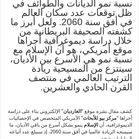
نسبة نمو الديانات والطوائف في
ظل توقعات عدد سكان العالم
في أفق سنة 2060. ولعل أبرز ما
كشفته الصحيفة البريطانية من
خلال دراسة ديموغرافية أجراها
موقع أمريكي، هو أن الإسلام مع
نسبة نمو هي الأسرع بين الأديان،
سينتزع من المسيحية ريادة
الترتيب العالمي في منتصف
القرن الحادي والعشرين.
كشف مقال نشره موقع “
الغارديان
” الإلكتروني بناء على دراسة
أجراها “
مركز بيو للأبحاث
” الأمريكي المتخصص في الإحصائيات
الديموغرافية، أن
الإسلام
ينمو بشكل أسرع من باقي الأديان، ما
سيمنحه الريادة عالميا في أفق سنة 2060، إذ سيبلغ عدد أتباعه
3 مليارات شخص.