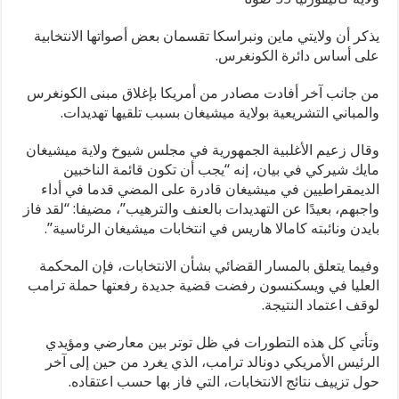
يذكر أن ولايتي ماين ونبراسكا تقسمان بعض أصواتها الانتخابية
على أساس دائرة الكونغرس.
من جانب آخر أفادت مصادر من أمريكا بإغلاق مبنى الكونغرس
والمباني التشريعية بولاية ميشيغان بسبب تلقيها تهديدات.
وقال زعيم الأغلبية الجمهورية في مجلس شيوخ ولاية ميشيغان
مايك شيركي في بيان، إنه “يجب أن تكون قائمة الناخبين
الديمقراطيين في ميشيغان قادرة على المضي قدما في أداء
واجبهم، بعيدًا عن التهديدات بالعنف والترهيب”، مضيفا: “لقد فاز
بايدن ونائبته كامالا هاريس في انتخابات ميشيغان الرئاسية”.
وفيما يتعلق بالمسار القضائي بشأن الانتخابات، فإن المحكمة
العليا في ويسكنسون رفضت قضية جديدة رفعتها حملة ترامب
لوقف اعتماد النتيجة.
وتأتي كل هذه التطورات في ظل توتر بين معارضي ومؤيدي
الرئيس الأمريكي دونالد ترامب، الذي يغرد من حين إلى آخر
حول تزييف نتائج الانتخابات، التي فاز بها حسب اعتقاده.