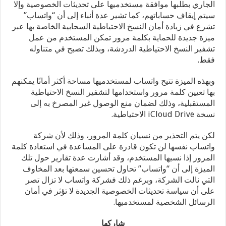
الجاري بطلبها موافقة مستخدميها على تحديثات الخصوصية وإلا
سيتم إيقاف حساباتهم، كما تشير عدة أنباء إلى أن “واتساب”
تشرع في زيادة أمان النسخ الاحتياطية السحابية الخاصة بها عبر
ميزة جديدة للحماية بكلمة مرور تمكن المستخدم من عمل
تشفير النسخ الاحتياطية الدردشة، وبذلك تصبح في متناوله
فقط.
وبهذه الميزة تتيح واتساب لمستخدميها مساحة أكثر أمانًا يمكنهم
بها تعيين كلمة مرور واستخدامها لتشفير النسخ الاحتياطية
المستقبلية، وذلك لضمان منع الوصول غير المصرخ به إلى
نسخة iCloud Drive الاحتياطية.
لكن يتم التحذير من نسيان كلمة المرور، وذلك لأن شركة
واتساب نفسها لن تكون قادرة على المساعدة في استعادة كلمة
المرور إذا نسيها المستخدم، وقد أشارت عدة تقارير حول تلك
الميزة إلى أن “واتساب” تحاول تحسين سمعتها بعد المخاوف
التي نالت الشركة، وبرغم ذلك فشركة واتساب لا تزال تصر
على أن سياسة تحديثات الخصوصية الجديدة لا تؤثر في أمان
الرسائل الشخصية لمستخدميها.
شاركها