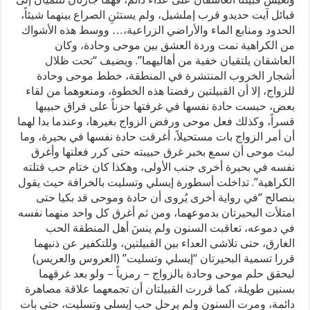
قبائل آيت حديدو قرب إملشيل، ولم يستثنِ الصراع بينهما شيئاً،
الحدود ومنابع الماء والأراضي الزراعية،… ووسط هذه الأشواك
من الكراهية نمت وردة العشق بين موحى وحادة، وكان
العاشقان يلتقيان خفية من أهاليهما”. ويضيف “تحت ظلال
أشجار الخروب المنتشرة في المنطقة، خطط موحى وحادة
للزواج، إلا أن القبيلتين رفضتا هذه الخطوة، ومنعوهما من لقاء
بعض، حبست حادة نفسها في غرفتها حزناً على فراق حبيبها
قسراً، وكذلك فعل موحى ورفض الزواج بغيرها، وعندما بدا لهما
أن أمر الزواج بات مستحيلاً، أغرقت حادة نفسها في بحيرة، وما
لبث موحى أن سمع بخبر غرق حبيبته حتى كرر فعلتها وأغرق
نفسه في بحيرة أخرى جنب الأولى، وهكذا كان ختام حب قتلته
الكراهية”. تداخلت أسطورة إيسلي وتسليت بالخرافة حيث يقول
بنصالح “في رواية أخرى يُروى أن حادة وموحى قد بكيا حتى
امتلأت البحيرتان بدموعهما، ومن ثم أغرق كل واحد منهما نفسه
في دموعه، تعاقبت السنون ولم ينسَ أهل المنطقة الحب
الغارق، حتى تلاشى العداء بين القبيلتين، وللتكفير عن ذنبهما
قررا تسمية البحيرتان “إيسلي وتسليت” (العروس والعريس)
ليحقق حلم موحى وحادة بالزواج – رمزياً – ولو بعد غرقهما
بسنين طويلة، كما قررت القبيلتان أن تجمعهما علاقة مصاهرة
دائمة، ومرت السنون ولم يرحل حب إيسلي وتسليت، حتى بات