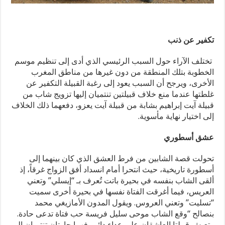
تكفير عن ذنب
تختلف الآراء حول السبب الرئيسي الذي أدى إلى تنظيم موسم
الخطوبة بتلك المنطقة من دون غيرها من مناطق المغرب
الأخرى، ويرجح أن السبب يعود إلى رغبة القبيلة التكفير عن
غلطتها عندما منع خلاف قبيلتين تنتميان إليها تزويج شاب من
قبيلة آيت إبراهيم بشابة من قبيلة آيت يعزو، دفعهما ذلك الخلاف
إلى اختيار نهاية مأسوية.
عشق أسطوري
تحولت قصة الشابين من فرط العشق الذي كان بينهما إلى
أسطورة تاريخية، حيث انتحرا أمام انسداد أفق الزواج غرقاً، إذ
ألقى الشاب بنفسه في بحيرة باتت تُعرف بـ “إيسلي” وتعني
العريس، فيما أغرقت الفتاة نفسها في بحيرة أخرى سميت
“تسليت” وتعني العروس. ويقول المدون الأمازيغي محمد
بنصالح “وقع الشاب موحى سليل فريسة حب فتاة تدعى حادة.
وتعيش قبيلتا العاشقان على عداء دائم، فهما جارتان تنتميان إلى