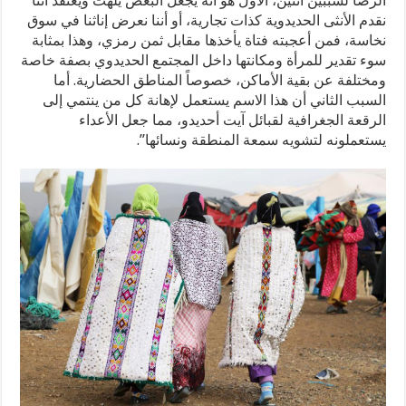
الرضا لسببين اثنين، الأول هو أنه يجعل البعض يلهث ويعتقد أننا
نقدم الأنثى الحديدوية كذات تجارية، أو أننا نعرض إناثنا في سوق
نخاسة، فمن أعجبته فتاة يأخذها مقابل ثمن رمزي، وهذا بمثابة
سوء تقدير للمرأة ومكانتها داخل المجتمع الحديدوي بصفة خاصة
ومختلفة عن بقية الأماكن، خصوصاً المناطق الحضارية. أما
السبب الثاني أن هذا الاسم يستعمل لإهانة كل من ينتمي إلى
الرقعة الجغرافية لقبائل آيت أحديدو، مما جعل الأعداء
يستعملونه لتشويه سمعة المنطقة ونسائها”.