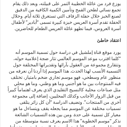
يوزع فرد من عائلة الخطيبة التمر على قبيلته، وبعد ذلك يقام
تجمع نسائي لطحن القمح وتأمين الكمية الكافية من الدقيق
لصنع الخبز خلال حفلة الزفاف التي تستغرق ثلاثة أيام. وخلال
الحفلة تقدم أسرة العريس خبزة كبيرة تسمى “أبادير” لأطفال
أسرة العروس، فيما تطهو عائلة العريس الطعام للحاضرين.
اعتقاد خاطئ
يورد موقع قناة إملشيل في دراسة حول تسمية الموسم أنه
“كلما اقترب موعد الموسم العالمي تثار ضجة إعلامية حوله،
وتتقارع مجموعة من العقول بآرائها وتقديراتها المختلفة حول
التسمية الأنسب لهذا الحدث. هذا الموسم إذا أردنا أن نعرفه من
منظور عام وسطحي، فهو موسم تجاري ضخم بامتياز، تختلف
فيه المنتوجات بين ما هو أجنبي وما هو وطني، وما هو محلي
مثل صناعات محلية كالنسيج التقليدي الذي يعرف اهتماماً كبيراً
من قبل الزوار الأجانب وكذلك المحليين، إضافة إلى مجموعة
أخرى من المنتجات”. وتضيف الدراسة “أن كل زائر يتلقى
تسميات مختلفة عن الموسم مما يجعله يقف ويتساءل ما هو
معيار كل تسمية على حدة. ومن بين هذه التسميات الشائعة
نذكر “موسم الخطوبة” هذا الاسم يعرف نسبة متوسطة من