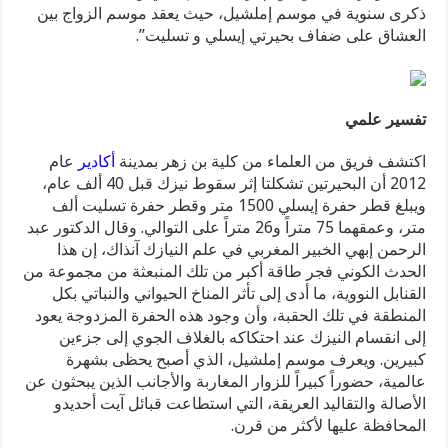
ذكرى سنوية في موسم إملشيل، حيث يعقد موسم الزواج بين
العشاق على ضفاف بحيرتي إيسلي و تسليت”.
تفسير علمي
اكتشف فريق من العلماء من كلية بن زهر بمدينة
أكادير
عام
2012 أن البحيرتين تشكلتا إثر سقوط نيزك قبل 40 ألف عام،
ويبلغ قطر حفرة إيسلي 1500 متر وقطر حفرة تسليت ألف
متر، وعمقهما 75 متراً و26 متراً على التوالي. وقال الدكتور عبد
الرحمن إبهي الخبير المغربي في علم النيازك آنذاك، إن هذا
الحدث الكوني فجر طاقة أكبر من تلك المنبعثة من مجموعة من
القنابل النووية، ما أدى إلى تأثر المناخ الحيواني والنباتي بكل
المنطقة في تلك الحقبة، وأن وجود هذه الحفرة المزدوجة يعود
إلى انقسام النيزك عند احتكاكه بالغلاف الجوي إلى جزءين
كبيرين. ويعرف موسم إملشيل، الذي أصبح يحظى بشهرة
عالمية، حضوراً كبيراً للزوار المغاربة والأجانب الذين يبحثون عن
الأصالة والتقاليد العريقة، التي استطاعت قبائل آيت أحديدو
المحافظة عليها لأكثر من قرن.