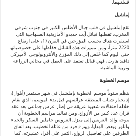
قبيلتيهما.
إملشيل
تقع إملشيل في قلب جبال الأطلس الكبير في جنوب شرقي
المغرب، تقطنها قبائل آيت حديدو الأمازيغية الصنهاجية التي
استقرت هناك بحسب المؤرخين في القرن17، على ارتفاع
2220 متراً، ومن مميزات هذه القبائل حفاظها على خصوصياتها
حتى اليوم كما خَلص إلى ذلك المؤرخ والأنثروبولوجي الأميركي
دافيد هارت، فهي قبائل تعتمد على العمل في مجالي الزراعة
وتربية الماشية.
موسم الخطوبة
ينظَم سنوياً موسم الخطوبة بإملشيل في شهر سبتمبر (أيلول)،
إذ يختار شباب المنطقة عرائسهم قبل بدء الموسم، الذي تقام
خلاله احتفالات شعبية عريقة في إطار عرس جماعي بعد عقد
قران عدد كبير من الأزواج. ومن تقاليد مراسم الخطوبة أن
يتوجه والدا العريس إلى منزل العروس حاملين السكر والحناء
واللوز وبعض الهدايا. ويوزع فرد من عائلة الخطيب، بعد اتفاق
الطرفين على تفاصيل الزواج، التمر على أفراد عشيرته، كما