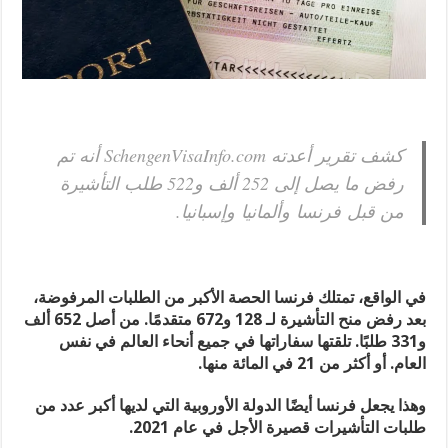
كشف تقرير أعدته SchengenVisaInfo.com أنه تم
رفض ما يصل إلى 252 ألف و522 طلب التأشيرة
من قبل فرنسا وألمانيا وإسبانيا.
في الواقع، تمتلك فرنسا الحصة الأكبر من الطلبات المرفوضة،
بعد رفض منح التأشيرة لـ 128 و672 متقدمًا. من أصل 652 ألف
و331 طلبًا. تلقتها سفاراتها في جميع أنحاء العالم في نفس
العام. أو أكثر من 21 في المائة منها.
وهذا يجعل فرنسا أيضًا الدولة الأوروبية التي لديها أكبر عدد من
طلبات التأشيرات قصيرة الأجل في عام 2021.