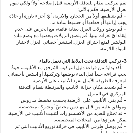
تقم بتركيب نظام للتدفئة الأرضية قبل إصلاحه أولاً! ولكي تقوم
بعزل الأرضية، فقُم بالآتي:
– قُم بتنظيفها أولاً من الحجارة والأتربة، أيّ أجزاء بارزة أو حادّة
يجب إزالتها أو قطعها أو حشوها بمادة ما.
– قُم بوضع رولات العزل بعناية فائقة، مع الحرص على عدم
إبقاء أيّ ثغرات بينها. قُم بلصق الرولات ببعضها مع وضع مادة
البوليثين لمنع اختراق العزل. استشر أخصائي العزل لاختيار
المواد اللازمة.
3- تركيب التدفئة تحت البلاط التي تعمل بالماء
– تأكد بدايةً من قراءة دليل التركيب المُرفق مع الأنابيب، حيثُ
يجب قراءته جيداً قبل البدء بوضعها وتركيبها. أو استعن بأخصائي
لمعرفة الطريقة الأمثل لفرد الأنابيب على الأرضية.
– قُم بتحديد مكان خزانة الأنابيب والمرتبطة بنظام التدفئة
المركزي في المنزل.
– قُم بفرد الأنابيب على الأرضية بحسب مخطط مدروس
وموافق عليه من قِبل مهندس مختصّ أو شركة متخصصة.
– قد تحتاج للعديد من الأكسسوارات لتثبيت الأنبيب في الأرضية،
يمكن شراؤها من المحلات المتخصصة.
– قُم بوصل طرفي الأنابيب في خزانة توزيع الأنابيب التي تم
تحديدها سابقاً.