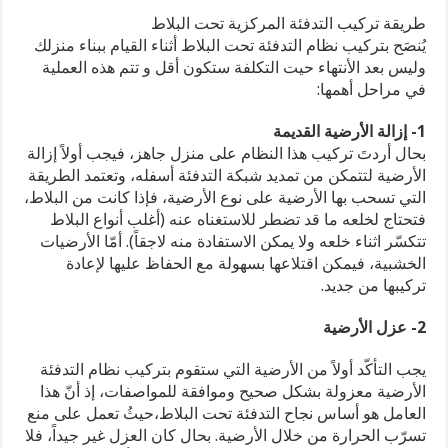
طريقة تركيب التدفئة المركزية تحت البلاط
يُنصَح بتركيب نظام التدفئة تحت البلاط أثناء القيام ببناء منزلك
وليس بعد الأنتهاء حيت التكلفة ستكون أقل و تتم هذه العملية
في مراحل أهمها:
1- إزالة الأرضية القديمة
بحال أردتَ تركيب هذا النظام على منزل جاهز، فيجب أولاً إزالة
الأرضية لتتمكن من تمديد شبكة التدفئة أسفله، وتعتمد الطريقة
التي تسحب بها الأرضية على نوع الأرضية، فإذا كانت من البلاط،
فتحتاج لخلعه ما قد تضطر للاستغناه عنه (أغلب أنواع البلاط
تتكسّر اثناء خلعه ولا يمكن الاستفادة منه لاجقاً). أمّا الأرضيات
الخشبية، فيمكن اقتلاعها بسهولة مع الحفاظ عليها لإعادة
تركيبها من جديد.
2- عزل الأرضية
يجب التأكّد أولاً من الأرضية التي ستقوم بتركيب نظام التدفئة
الأرضية معزولة بشكل صحيح وموافقة للمواصفات، إذ أنّ هذا
العامل هو أساس نجاح التدفئة تحت البلاط،حيثُ تعمل على منع
تسرّب الحرارة من خلال الأرضية. بحال كان العزل غير جيداً، فلا