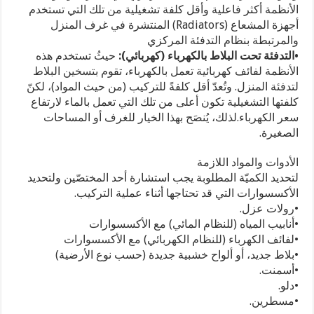
الأنظمة أكثر فاعلية وأقل كلفة تشغيلية من تلك التي تستخدم
أجهزة المشعاع (Radiators) المنتشرة في غرف المنزل
والمرتبطة بنظام التدفئة المركزي
•التدفئة تحت البلاط بالكهرباء (كهربائي):
حيثُ تستخدم هذه
الأنظمة لفائف كهربائية تعمل بالكهرباء، تقوم بتسخين البلاط
لتدفئة المنزل. وتُعدّ أقل كلفةً للتركيب (من حيث المواد)، لكنّ
كلفتها التشغيلية تكون أعلى من تلك التي تعمل بالماء لارتفاع
سعر الكهرباء.لذلك، يُنصَح بهذا الخيار للغرف أو المساحات
الصغيرة.
الأدوات والمواد اللازمة
لتحديد الكميّة المطلوبة يجب استشارة أحد المختصّين ولتحديد
الأكسسوارات التي قد تحتاجها أثناء عملية التركيب.
•رولات عزل.
•أنابيب المياه (للنظام المائي) مع الأكسسوارات
•لفائف الكهرباء (للنظام الكهربائي) مع الأكسسوارات
•بلاط جديد، أو ألواح خشبية جديدة (حسب نوع الأرضية)
•أسمنت.
•دلو.
•مسطرين.