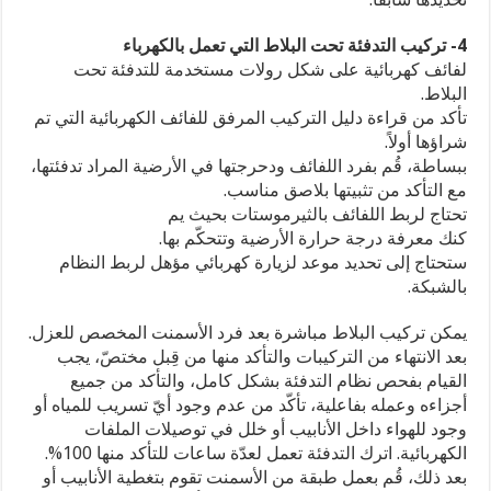
4- تركيب التدفئة تحت البلاط التي تعمل بالكهرباء
لفائف كهربائية على شكل رولات مستخدمة للتدفئة تحت
البلاط.
تأكد من قراءة دليل التركيب المرفق للفائف الكهربائية التي تم
شراؤها أولاً.
ببساطة، قُم بفرد اللفائف ودحرجتها في الأرضية المراد تدفئتها،
مع التأكد من تثبيتها بلاصق مناسب.
تحتاج لربط اللفائف بالثيرموستات بحيث يم
كنك معرفة درجة حرارة الأرضية وتتحكّم بها.
ستحتاج إلى تحديد موعد لزيارة كهربائي مؤهل لربط النظام
بالشبكة.
يمكن تركيب البلاط مباشرة بعد فرد الأسمنت المخصص للعزل.
بعد الانتهاء من التركيبات والتأكد منها من قِبل مختصّ، يجب
القيام بفحص نظام التدفئة بشكل كامل، والتأكد من جميع
أجزاءه وعمله بفاعلية، تأكّد من عدم وجود أيّ تسريب للمياه أو
وجود للهواء داخل الأنابيب أو خلل في توصيلات الملفات
الكهربائية. اترك التدفئة تعمل لعدّة ساعات للتأكد منها 100%.
بعد ذلك، قُم بعمل طبقة من الأسمنت تقوم بتغطية الأنابيب أو