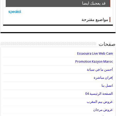
قد يعجبك ايضا
مواضيع مقترحة
صفحات
Essaouira Live Web Cam
Promotion Kazyon Maroc
أحسن ما في سباتة
إفران مباشرة
اتصل بنا
الصفحة الرئيسية 04
عروض بيم المغرب
عروض مرجان