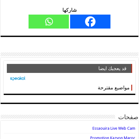
شاركها
قد يعجبك ايضا
مواضيع مقترحة
صفحات
Essaouira Live Web Cam
Promotion Kazyon Maroc