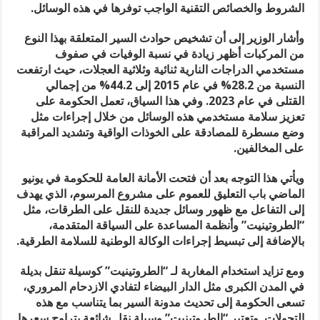
الشروط والخصائص التقنية الواجب توفرها في هذه الوسائل.
وأشار الوزير إلى أن تشخيص حوادث السير المتعلقة بهذا النوع
من المركبات أظهر زيادة في نسبة الوفيات في صفوف
مستخدمي الدراجات النارية ثنائية وثلاثية العجلات، حيث ارتفعت
النسبة من 28.2% في عام 2015 إلى 44.2% من إجمالي
القتلى في عام 2023. وفي هذا السياق، تعمل الحكومة على
تعزيز سلامة مستخدمي هذه الوسائل من خلال إجراءات مثل
وضع مسطرة للمصادقة على الخوذات الواقية وتشديد المراقبة
على المخالفين.
ويأتي هذا التوجه بعد أن فتحت الأمانة العامة للحكومة في يونيو
الماضي باب التعليق للعموم على مشروع المرسوم، الذي يهدف
إلى التفاعل مع ظهور وسائل جديدة للنقل على الطرقات، مثل
“الطروتينيت” وأنظمة المساعدة على السياقة المتقدمة،
بالإضافة إلى تبسيط إجراءات الوكالة الوطنية للسلامة الطرقية.
ومع تزايد استخدام المغاربة لـ “الطروتينيت” كوسيلة تنقل بديلة
في المدن الكبرى مثل الدار البيضاء لتفادي الازدحام المروري،
تسعى الحكومة إلى تحديث مدونة السير بما يتناسب مع هذه
التحولات. وتعتبر “الطروتينيت” وسيلة نقل شائعة يتراوح سعرها