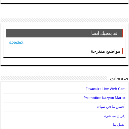
قد يعجبك ايضا
مواضيع مقترحة
صفحات
Essaouira Live Web Cam
Promotion Kazyon Maroc
أحسن ما في سباتة
إفران مباشرة
اتصل بنا