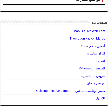
صفحات
Essaouira Live Web Cam
Promotion Kazyon Maroc
أحسن ما في سباتة
إفران مباشرة
اتصل بنا
الصفحة الرئيسية 04
عروض بيم المغرب
عروض مرجان
كاميرا أوكايمدن مباشرة – Oukaimeden Live Camera
للإشهار