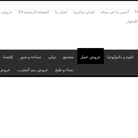
P
أحسن ما في سباتة
إفران مباشرة
اتصل بنا
الصفحة الرئيسية 04
عروض بي
للإشهار
علوم و تكنولوجيا
عروض عمل
مجتمع
دولي
سياحة و صور
إقتصاد
نساء و طبخ
عروض بيم المغرب
عروض 