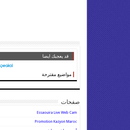
قد يعجبك ايضا
مواضيع مقترحة
صفحات
Essaouira Live Web Cam
Promotion Kazyon Maroc