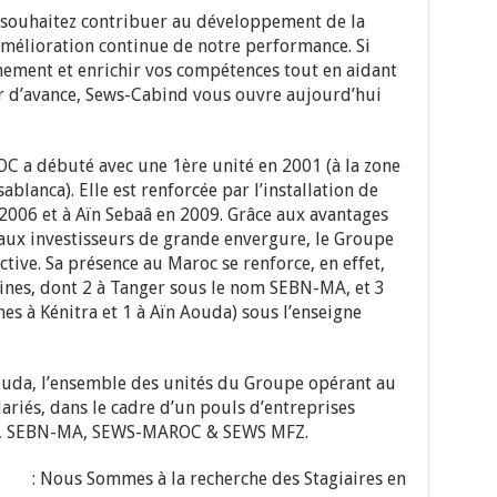
 souhaitez contribuer au développement de la
’amélioration continue de notre performance. Si
ement et enrichir vos compétences tout en aidant
r d’avance, Sews-Cabind vous ouvre aujourd’hui
a débuté avec une 1ère unité en 2001 (à la zone
blanca). Elle est renforcée par l’installation de
 2006 et à Aïn Sebaâ en 2009. Grâce aux avantages
aux investisseurs de grande envergure, le Groupe
ive. Sa présence au Maroc se renforce, en effet,
usines, dont 2 à Tanger sous le nom SEBN-MA, et 3
nes à Kénitra et 1 à Aïn Aouda) sous l’enseigne
ouda, l’ensemble des unités du Groupe opérant au
riés, dans le cadre d’un pouls d’entreprises
 SEBN-MA, SEWS-MAROC & SEWS MFZ.
Nous Sommes à la recherche des Stagiaires en :