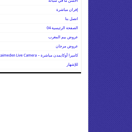
أحسن ما في سباتة
إفران مباشرة
اتصل بنا
الصفحة الرئيسية 04
عروض بيم المغرب
عروض مرجان
كاميرا أوكايمدن مباشرة – Oukaimeden Live Camera
للإشهار