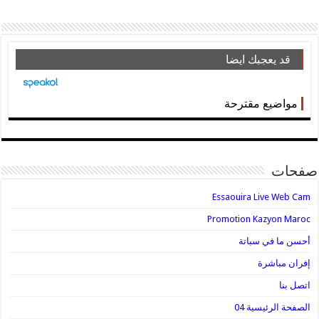
قد يعجبك ايضا
مواضيع مقترحة
صفحات
Essaouira Live Web Cam
Promotion Kazyon Maroc
أحسن ما في سباتة
إفران مباشرة
اتصل بنا
الصفحة الرئيسية 04