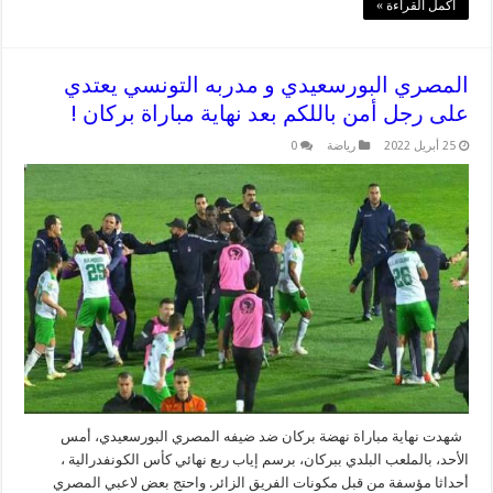
أكمل القراءة »
المصري البورسعيدي و مدربه التونسي يعتدي
على رجل أمن باللكم بعد نهاية مباراة بركان !
25 أبريل 2022
رياضة
0
شهدت نهاية مباراة نهضة بركان ضد ضيفه المصري البورسعيدي، أمس
الأحد، بالملعب البلدي ببركان، برسم إياب ربع نهائي كأس الكونفدرالية ،
أحداثا مؤسفة من قبل مكونات الفريق الزائر. واحتج بعض لاعبي المصري