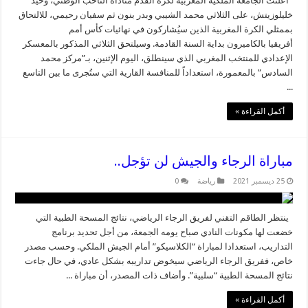
أعلنت الجامعة الملكية المغربية لكرة القدم مناداة الناخب الوطني، وحيد
خليلوزيتش، على الثلاثي محمد الشيبي وبدر بنون ثم سفيان رحيمي، للالتحاق
بممثلي الكرة المغربية الذين سيُشاركون في نهائيات كأس أمم
أفريقيا بالكاميرون بداية السنة القادمة. وسيلتحق الثلاثي المذكور بالمعسكر
الإعدادي للمنتخب المغربي الذي سينطلق، اليوم الإثنين، بـ”مركز محمد
السادس” بالمعمورة، استعداداً للمنافسة القارية التي ستُجرى ما بين التاسع
...
أكمل القراءة »
مباراة الرجاء والجيش لن تؤجل..
25 ديسمبر 2021
رياضة
0
ينتظر الطاقم التقني لفريق الرجاء الرياضي، نتائج المسحة الطبية التي
خضعت لها مكونات النادي صباح يومه الجمعة، من أجل تحديد برنامج
التداريب، استعدادا لمباراة “الكلاسيكو” أمام الجيش الملكي. وحسب مصدر
خاص، ففريق الرجاء الرياضي سيخوض تداريبه بشكل عادي، في حال جاءت
نتائج المسحة الطبية “سلبية”. وأضاف ذات المصدر، أن مباراة ...
أكمل القراءة »