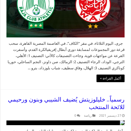
جرى، اليوم الثلاثاء، في مقر “الكاف”، في العاصمة المصرية القاهرة، سحب
قرعة دور المجموعات لمسابقة دوري أبطال إفريقيالكرة القدم، وأسفرت
القرعة عن مواجهات قوية. وجاءت التصنيفات كالآتي: التصنيف 1: الأهلي،
الترجي، الوداد، الرجاء التصنيف 2: الزمالك، صن داونز، النجم الساحلي، حوريا
كوناكري التصنيف 3: الهلال، وفاق سطيف، شباب بلوزداد، بترو ...
أكمل القراءة »
رسمياً.. خليلوزيتش يُضيف الشيبي وبنون ورحيمي
للائحة المنتخب
27 ديسمبر 2021
رياضة
0