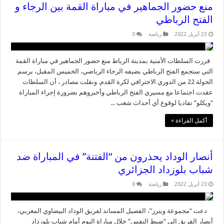
منع حضور الجماهير في مباراة القمة بين الرجاء و
الفتح الرباطي
23 أبريل 2022
رياضة
0
قررت السلطات الأمنية بمدينة الرباط منع حضور الجماهير في مباراة القمة
التي ستجمع الفتح الرباطي بضيفه الرجاء الرياضي، الخميس المقبل، برسم
الجولة 22 من الدوري الاحترافي لكرة القدم. ونقلت مصادر ، أن السلطات
عقدت اجتماعا مع مسيري الفتح الرباطي وأخبروهم بضرورة إجراء المباراة
“ويكلو” تفاديا لوقوع أي أحداث شغب ...
أكمل القراءة »
أنصار الوداد يحذرون من “الفتنة” في المباراة ضد
شباب بلوزداد الجزائري
23 أبريل 2022
رياضة
0
دعت “مجموعة وينرز”، الفصيل المساند لفريق الوداد البيضاوي المغربي،
أنصار الفريق إلى “ضبط النفس” خلال مباراة اليوم أمام شباب بلوزداد