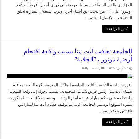
الجزائري بالدار البيضاء برسم إياب ربع نهائي دوري أبطال أفريقيا. وشدد
“وينرز” على أن “من يبحث عن أشياء أخرى ويريد استغلال المباراة لخلق
الفتنة فمن الأفضل له عدم ...
أكمل القراءة »
الجامعة تعاقب آيت منا بسبب واقعة اقتحام
أرضية دونور بـ”الجلابة”
20 أبريل 2022
رياضة
0
قررت اللجنة التأديبية التابعة للجامعة الملكية المغربية لكرة القدم، معاقبة
هشام آيت منا، رئيس فريق شباب المحمدية، بسبب دخوله إلى رقعة الملعب
واحتجاجه على حكم مباراة فريقه أمام الوداد. وحسب بلاغ للجنة المذكورة،
نشره الموقع الرسمي للجامعة، فإنه تم توقيف هشام أيت منا لمباراتين
نافذتين مع تغريمه ...
أكمل القراءة »