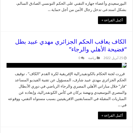
البورسعيدي وأعضاء جهازه التقني على الحكم التونسي الصادق السالم،
بشكل استدعى تدخل رجال الأمن من أجل حماية ...
أكمل القراءة »
الكاف يعاقب الحكم الجزائري مهدي عبيد بطل
“فضيحة الأهلي والرجاء”
25 أبريل 2022
رياضة
0
قررت لجنة الحكام بالكونفيدرالية الإفريقية لكرة القدم “الكاف” ، توقيف
الحكم الجزائري مهدي عبيد شارف، المسؤول عن تقنية الفيديو المساعد
“فار” خلال مباراتي الأهلي المصري والرجاء الرياضي في دوري الأبطال
والمصري البوسعيدي ونهضة بركان في كأس الكونفدرالية، وإبعاده عن
المباريات المقبلة في المسابقتين الافريقيتين بسبب مستواه التقني، ووقوعه
في ...
أكمل القراءة »