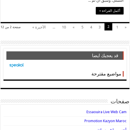
التسلل، وسبق أن تم ...
أكمل القراءة »
2
«
1
3
4
5
»
10
...
الأخيرة »
صفحة 2 من 12
قد يعجبك ايضا
مواضيع مقترحة
صفحات
Essaouira Live Web Cam
Promotion Kazyon Maroc
أحسن ما في سباتة