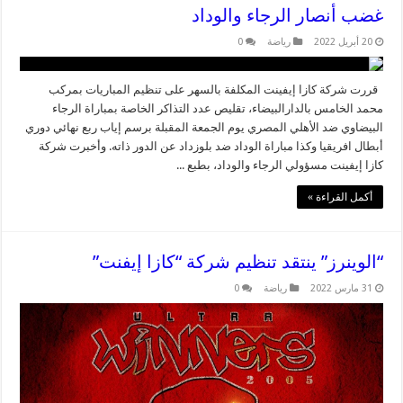
غضب أنصار الرجاء والوداد
20 أبريل 2022
رياضة
0
قررت شركة كازا إيفينت المكلفة بالسهر على تنظيم المباريات بمركب
محمد الخامس بالدارالبيضاء، تقليص عدد التذاكر الخاصة بمباراة الرجاء
البيضاوي ضد الأهلي المصري يوم الجمعة المقبلة برسم إياب ربع نهائي دوري
أبطال افريقيا وكذا مباراة الوداد ضد بلوزداد عن الدور ذاته. وأخبرت شركة
كازا إيفينت مسؤولي الرجاء والوداد، بطبع ...
أكمل القراءة »
“الوينرز” ينتقد تنظيم شركة “كازا إيفنت”
31 مارس 2022
رياضة
0