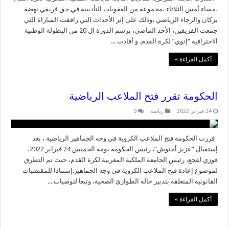
،مساء أمس الثلاثاء ،مجموعة من العقوبات التأديبية في حق فريقي نهضة
بركان والرجاء الرياضي ،وذلك على إثر الأحداث التي رافقت المباراة التي
جمعت الفريقين، الأحد الماضي، برسم الدورة ال 20 من البطولة الوطنية
الاحترافية “إنوي” لكرة القدم. و أفادت ...
أكمل القراءة »
الحكومة تقرر فتح الملاعب الرياضية
24 فبراير 2022
رياضة
0
قررت الحكومة فتح الملاعب الكروية في وجه الجماهير الرياضية ، بعد
إستقبال “عزيز أخنوش”، رئيس الحكومة يومه الخميس 24 فبراير 2022،
فوزي لقجع، رئيس الجامعة الملكية المغربية لكرة القدم، حيث تم التطرق
لموضوع إعادة فتح الملاعب الكروية في وجه الجماهير.إستنادا للمقتضيات
القانونية المتعلقة بتدبير حالة الطوارئ الصحية، وتبعا لتوصيات ...
أكمل القراءة »