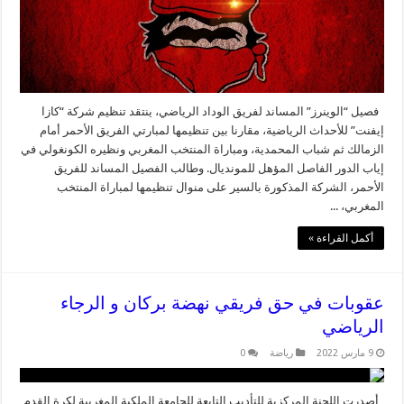
فصيل “الوينرز” المساند لفريق الوداد الرياضي، ينتقد تنظيم شركة “كازا
إيفنت” للأحداث الرياضية، مقارنا بين تنظيمها لمبارتي الفريق الأحمر أمام
الزمالك ثم شباب المحمدية، ومباراة المنتخب المغربي ونظيره الكونغولي في
إياب الدور الفاصل المؤهل للمونديال. وطالب الفصيل المساند للفريق
الأحمر، الشركة المذكورة بالسير على منوال تنظيمها لمباراة المنتخب
المغربي، ...
أكمل القراءة »
عقوبات في حق فريقي نهضة بركان و الرجاء
الرياضي
9 مارس 2022
رياضة
0
أصدرت اللجنة المركزية للتأديب التابعة للجامعة الملكية المغربية لكرة القدم