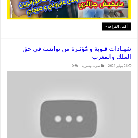
أكمل القراءة »
شهـادات قـوية و مٌؤثـرة من توانسة في حق
الملك والمغرب
26 يوليو 2021
صوت وصورة
0