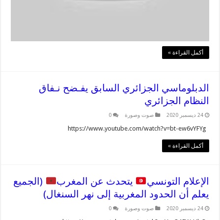
أكمل القراءة »
الدبلوماسي الجزائري السابق يفـضح نـفاق
النظام الجزائري
24 ديسمبر 2020
صوت وصورة
0
https://www.youtube.com/watch?v=bt-ew6vYFYg
أكمل القراءة »
الإعلام التونسي
يتحدث عن المغرب
(الجميع
يعلم أن الحدود المغربية إلى نهر السنغال)
24 ديسمبر 2020
صوت وصورة
0