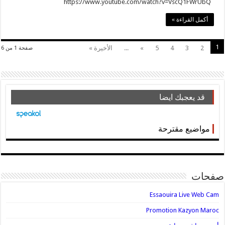
https://www.youtube.com/watch?v=VscQ1FWrUbQ
أكمل القراءة »
1
2
3
4
5
»
...
الأخيرة »
صفحة 1 من 6
قد يعجبك ايضا
مواضيع مقترحة
صفحات
Essaouira Live Web Cam
Promotion Kazyon Maroc