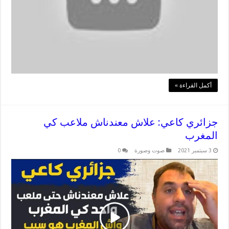
أكمل القراءة »
جزائري كاعي: علاش معندناش ملاعب كي
المغرب
3 سبتمبر 2021
صوت وصورة
0