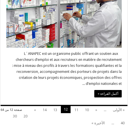
L´ANAPEC est un organisme public offrant un soutien aux
chercheurs d’emploi et aux recruteurs en matière de recrutement
: mise à niveau des profils à travers les formations qualifiantes et la
reconversion, accompagnement des porteurs de projets dans la
création de leurs projets économiques, prospection des offres
d’emploi nationales et ...
أكمل القراءة »
12
« الأولى
...
«
10
11
13
14
»
صفحة 12 من 64
30
20
40
...
الأخيرة »