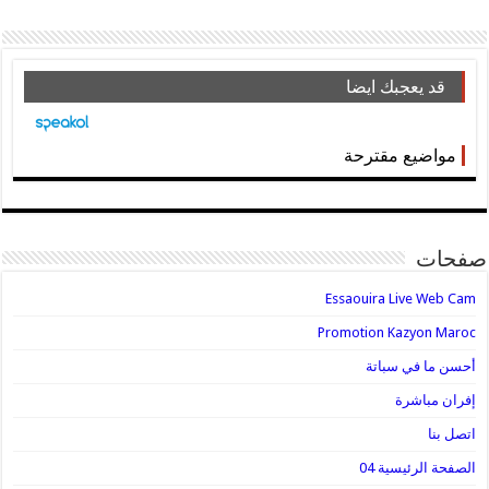
قد يعجبك ايضا
مواضيع مقترحة
صفحات
Essaouira Live Web Cam
Promotion Kazyon Maroc
أحسن ما في سباتة
إفران مباشرة
اتصل بنا
الصفحة الرئيسية 04