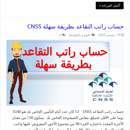
أكمل القراءة »
حساب راتب التقاعد بطريقة سهلة CNSS
10 ديسمبر 2020
علوم و تكنولوجيا
0
حساب راتب التقاعد CNSS اذا كان عدد أيام التأمين الخاص بك هو 3240
يوما على الأقل، فمبلغ معاش الشيخوخة الخاص بك يساوي 50٪ من معدل
الأجرة المحدد باعتباره الجزء 96 من مجموع الأجور المفروض عليها واجب
الاشتراك والمقبوضة خلال 96 شهرا المصرح بها السابقة لأخر شهر مدني من