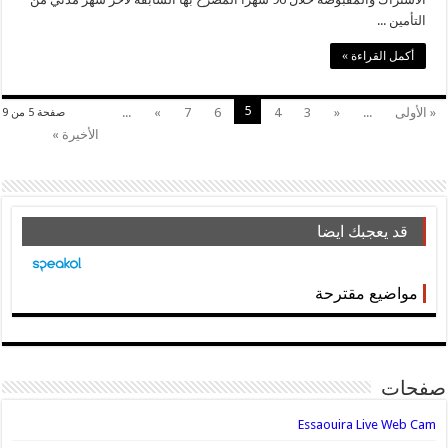
التأمين ...
أكمل القراءة »
5
« الأولى
...
«
3
4
6
7
»
...
صفحة 5 من 9
الأخيرة »
قد يعجبك ايضا
مواضيع مقترحة
صفحات
Essaouira Live Web Cam