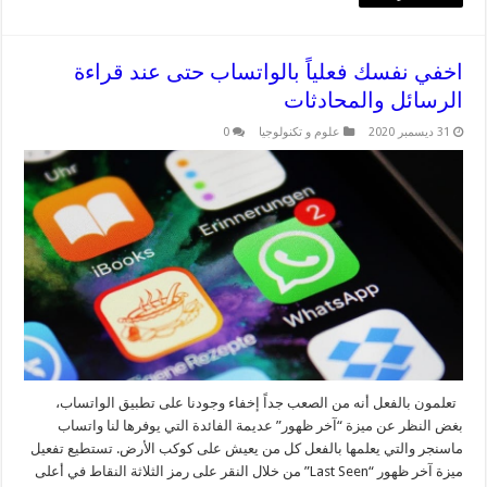
اخفي نفسك فعلياً بالواتساب حتى عند قراءة
الرسائل والمحادثات
31 ديسمبر 2020
علوم و تكنولوجيا
0
تعلمون بالفعل أنه من الصعب جداً إخفاء وجودنا على تطبيق الواتساب،
بغض النظر عن ميزة “آخر ظهور” عديمة الفائدة التي يوفرها لنا واتساب
ماسنجر والتي يعلمها بالفعل كل من يعيش على كوكب الأرض. تستطيع تفعيل
ميزة آخر ظهور “Last Seen” من خلال النقر على رمز الثلاثة النقاط في أعلى