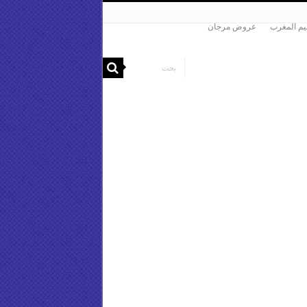
م المغرب
عروض مرجان