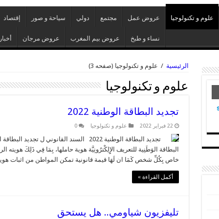
علوم و تكنولوجيا
عروض عمل
مجتمع
دولي
سياحة و صور
إقتصاد
نساء و طبخ
عروض بيم المغرب
عروض مرجان
أخبار
الرئيسية
/
علوم و تكنولوجيا
(صفحه 3)
علوم و تكنولوجيا
تجديد البطاقة الوطنية 2022
22 فبراير 2022
علوم و تكنولوجيا
0
البطاقة الوَطَنِية للتعريف الإِِلِكْترُونِيَّة هوية حاملها، بِمَا فِي ذَلِكَ ه
خاص بِكُلِّ شخص كَمَا ان لَهَا قيمة قانونية تمكن المواطن من اثبات هويته
أكمل القراءة »
تليفزيون شياومي.. هل يستحق