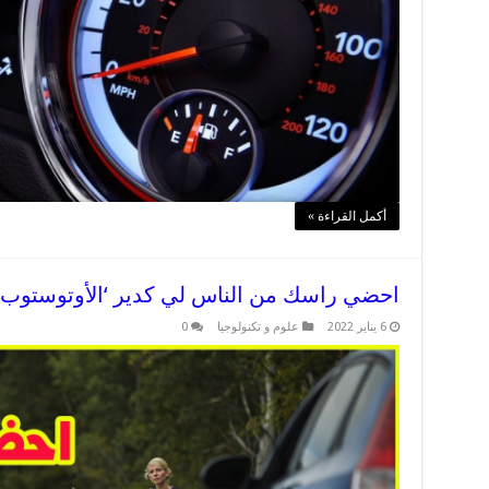
أكمل القراءة »
احضي راسك من الناس لي كدير ‘الأوتوستوب’ uto-stop
6 يناير 2022
علوم و تكنولوجيا
0