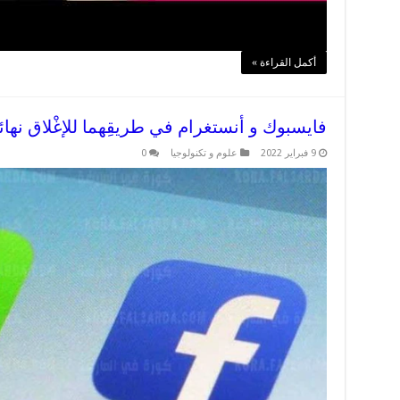
أكمل القراءة »
فايسبوك و أنستغرام في طريقِهما للإغْلاق نهائيًّ
9 فبراير 2022
علوم و تكنولوجيا
0