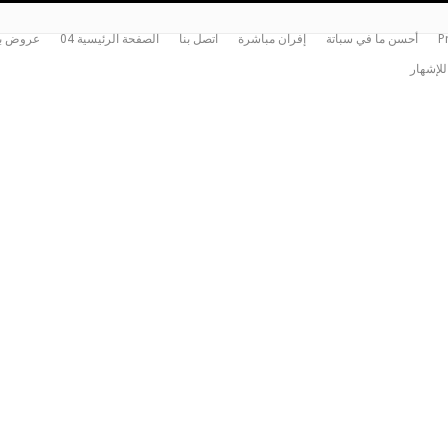
P
أحسن ما في سباتة
إفران مباشرة
اتصل بنا
الصفحة الرئيسية 04
عروض بي
للإشهار