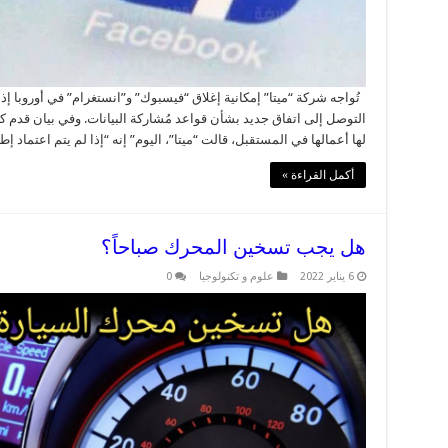
تُواجه شركة “ميتا” إمكانية إغلاق “فيسبوك” و”انستغرام” في أوروبا إذا 
التوصل إلى اتفاق جديد بشأن قواعد مُشاركة البيانات. وفي بيان قدم
لها أعمالها في المستقبل، قالت “ميتا”، اليوم” إنه “إذا لم يتم اعتماد إطار
أكمل القراءة »
هل يجب تسخين المحرك صباحاً؟
6 يناير 2022
علوم و تكنولوجيا
0