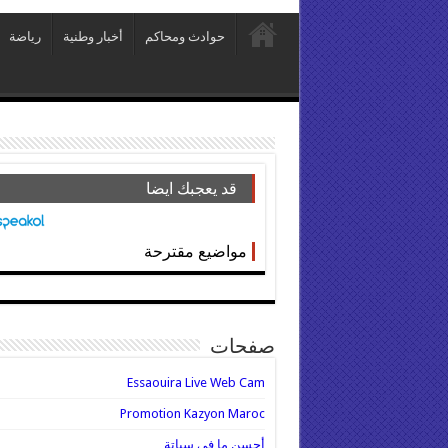
حوادث ومحاكم
أخبار وطنية
رياضة
قد يعجبك ايضا
مواضيع مقترحة
صفحات
Essaouira Live Web Cam
Promotion Kazyon Maroc
أحسن ما في سباتة