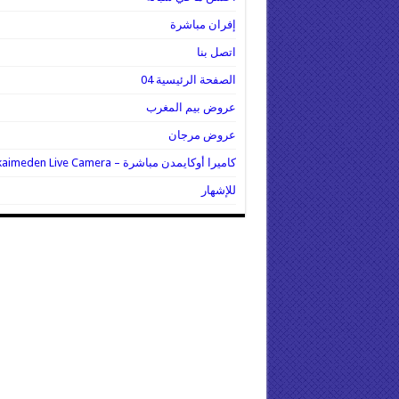
إفران مباشرة
اتصل بنا
الصفحة الرئيسية 04
عروض بيم المغرب
عروض مرجان
كاميرا أوكايمدن مباشرة – Oukaimeden Live Camera
للإشهار