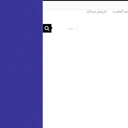
م المغرب
عروض مرجان