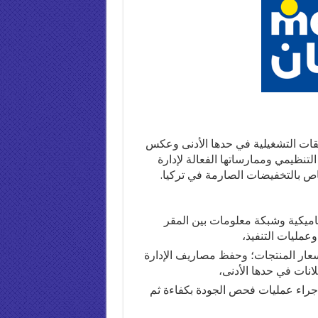
م حفظ النفقات التشغيلية في حدها الأدنى وعكس
ذه المدخرات على تخفيضات لصالح الزبائن. وبهيكل BIM التنظيمي وممارساتها الفعالة لإدارة
ات محدودة فإن BIM أول محل خاص بالتخفيضات الصارمة في تركيا.
ميكية وشبكة معلومات بين المقر
عمليات التنفيذ،
أسعار المنتجات؛ وحفظ مصاريف الإدارة
انات في حدها الأدنى،
توج، وهو ما يسمح بإجراء عمليات فحص الجودة بكفاءة ثم