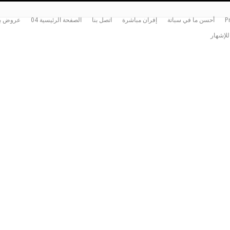
P
أحسن ما في سباتة
إفران مباشرة
اتصل بنا
الصفحة الرئيسية 04
عروض بي
للإشهار