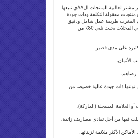
وبفضل القوة الشرائية العالية لـBIM بيم المغرب، فهي أكبر مشتر لغالبية المنتجات الAAي تبيعها
 منتجات معقولة التكلفة وذات جودة
نها من طلبها بأسعار معقولة. وقد اعتمدت BIM بيم المغرب طريقة عمل شامل ودقيق
لاختيار المنتج والتسعير. ويتم اختيار المنتجات المعروضة في المحلات بحيث تلبي 80٪ من
كثيرة على مدى قصير
 الأثمان.
 رضاھم.
 نوعھا ذات جودة عالية خصيصا من
 أو العلامة المسجلة (الماركة).
ت فيھا من أجل تفادي مصاريف زائدة،
أماكن الأكثر ملائمة لزبنائھا.