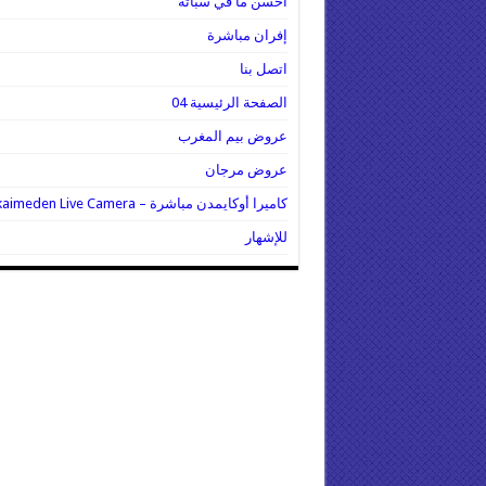
أحسن ما في سباتة
إفران مباشرة
اتصل بنا
الصفحة الرئيسية 04
عروض بيم المغرب
عروض مرجان
كاميرا أوكايمدن مباشرة – Oukaimeden Live Camera
للإشهار