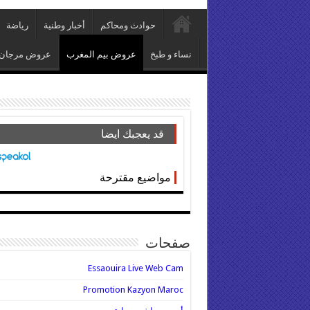
حوادث ومحاكم
أخبار وطنية
رياضة
نساء و طبخ
عروض بيم المغرب
عروض مرجان
قد يعجبك ايضا
مواضيع مقترحة
صفحات
Essaouira Live Web Cam
Promotion Kazyon Maroc