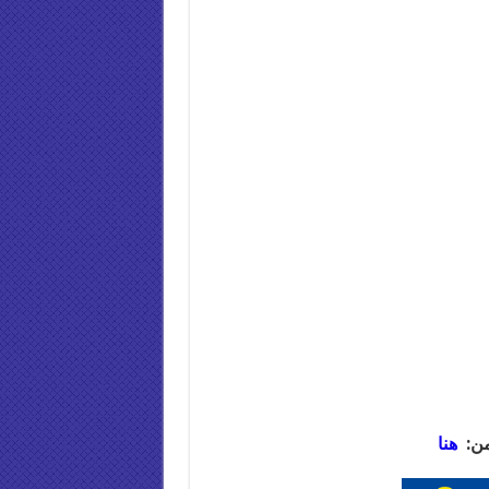
من:
هنا