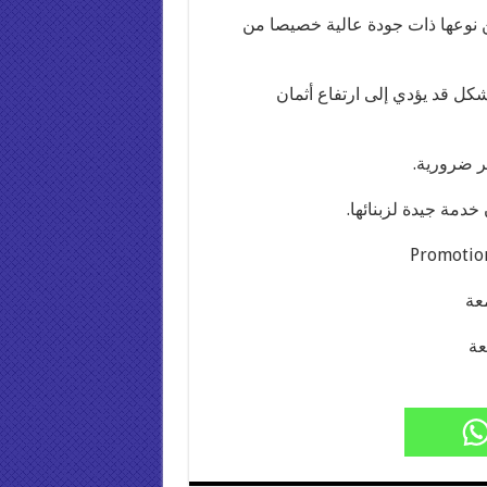
 نوعھا ذات جودة عالية خصيصا من
شكل قد يؤدي إلى ارتفاع أثمان
 ضرورية.
مة جيدة لزبنائھا.
Promotio
عة
عة