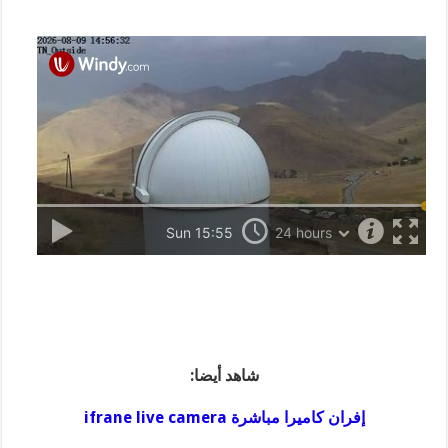
شاهد أيضا:
إفران كاميرا مباشرة ifrane live camera