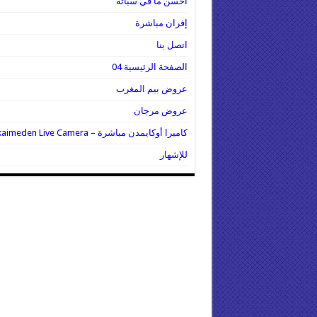
أحسن ما في سباتة
إفران مباشرة
اتصل بنا
الصفحة الرئيسية 04
عروض بيم المغرب
عروض مرجان
كاميرا أوكايمدن مباشرة – Oukaimeden Live Camera
للإشهار