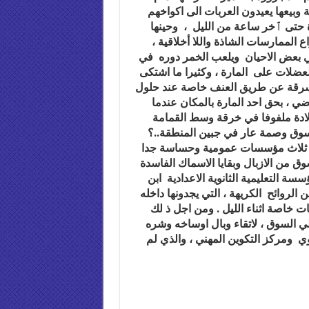
 وبيعها يعيدون العربات الى اكواخهم
ة حتى ٱخر ساعة من الليل ، وحينها
 الممارسات الشاذة واللا أخلاقية ،
ي بعض الاحيان ويلعب الخمر دوره في
عضلات على المارة ، وكثيرا ما اشتكى
سرقة عن طريق العنف خاصة عند حلول
 ، بحق احد المارة بالمكان عندما
لادة ملفوفا في خرقة وسط القمامة
لسوق وصمة عار في جبين المنطقة..؟
ب ثلاث مؤسسات عمومية وحساسة جدا
 من الازبال وبقايا الاسماك الفاسدة
سة التعليمية الثانوية الاعدادية ابن
لروائح الكريهة ، التي يجدونها داخله
 خاصة اثناء الليل . ومن اجل ذ لك
لي السوق ، لاتقاء وبال اوساخه وشره
وي ومركز التكوين المهني ، والذي لم