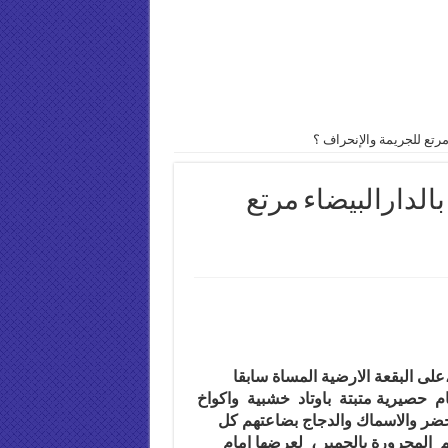
رتع للجريمة والإنحراف ؟
لدارالبيضاء مرتع
ى البقعة الارضية المساة سابقا
ام حصيرية متبتة باوتاد خشبية واكواخ
لخضر والاسماك والدجاج بضاعتهم كل
 المجرورة بالحمير ، لعرضها امام