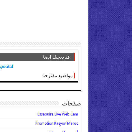
قد يعجبك ايضا
مواضيع مقترحة
صفحات
Essaouira Live Web Cam
Promotion Kazyon Maroc