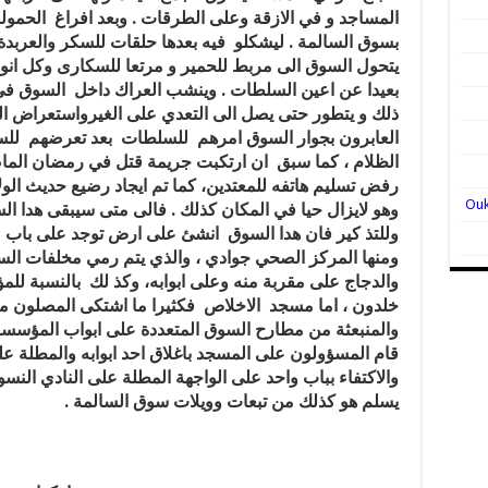
المساجد و في الازقة وعلى الطرقات . وبعد افراغ الحمولة
بسوق السالمة . ليشكلو فيه بعدها حلقات للسكر والعربد
يتحول السوق الى مربط للحمير و مرتعا للسكارى وكل انواع
بعيدا عن اعين السلطات . وينشب العراك داخل السوق ف
ذلك و يتطور حتى يصل الى التعدي على الغيرواستعراض ال
العابرون بجوار السوق امرهم للسلطات بعد تعرضهم لل
الظلام ، كما سبق ان ارتكبت جريمة قتل في رمضان الماضي
رفض تسليم هاتفه للمعتدين، كما تم ايجاد رضيع حديث الو
وهو لايزال حيا في المكان كذلك . فالى متى سيبقى هدا ا
وللتذ كير فان هدا السوق انشئ على ارض توجد على با
ومنها المركز الصحي جوادي ، والذي يتم رمي مخلفات السوق
والدجاج على مقربة منه وعلى ابوابه، وكذ لك بالنسبة للمؤس
خلدون ، اما مسجد الاخلاص فكثيرا ما اشتكى المصلون من ا
والمنبعثة من مطارح السوق المتعددة على ابواب المؤسسات
قام المسؤولون على المسجد باغلاق احد ابوابه والمطلة ع
والاكتفاء بباب واحد على الواجهة المطلة على النادي النس
يسلم هو كذلك من تبعات وويلات سوق السالمة .