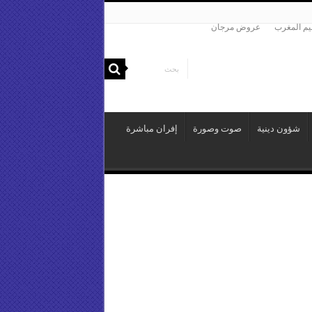
م المغرب
عروض مرجان
شؤون دينية
صوت وصورة
إفران مباشرة