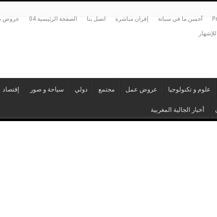
P
أحسن ما في سباتة
إفران مباشرة
اتصل بنا
الصفحة الرئيسية 04
عروض بي
للإشهار
علوم و تكنولوجيا
عروض عمل
مجتمع
دولي
سياحة و صور
إقتصاد
أخبار الجالية المغربية