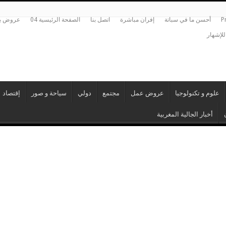
P
أحسن ما في سباتة
إفران مباشرة
اتصل بنا
الصفحة الرئيسية 04
عروض بي
للإشهار
علوم و تكنولوجيا
عروض عمل
مجتمع
دولي
سياحة و صور
إقتصاد
أخبار الجالية المغربية