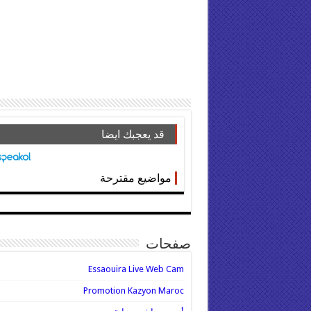
قد يعجبك ايضا
مواضيع مقترحة
صفحات
Essaouira Live Web Cam
Promotion Kazyon Maroc