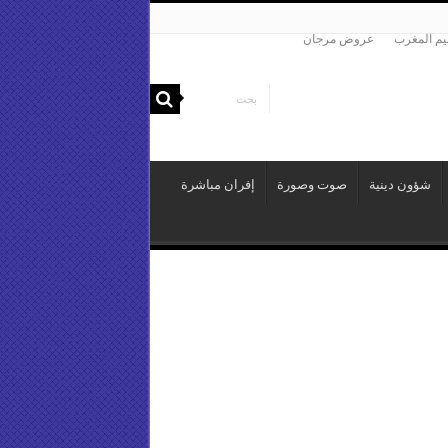
م المغرب
عروض مرجان
شؤون دينية
صوت وصورة
إفران مباشرة