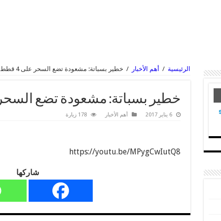
الرئيسية
/
أهم الأخبار
/
خطير بسباتة: مشعودة تضع السحر على 4 قطط و تعدبهم
خطير بسباتة: مشعودة تضع السحر على 4 قطط و
6 يناير 2017
أهم الأخبار
178 زيارة
https://youtu.be/MPygCwIutQ8
شاركها