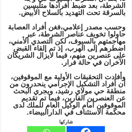
الشرطة، بعد ضبط أفرادها متلبسين
بالسرقة تحت التهديد بالسلاح الأبيض.
وحسب مصدر إعلامي،فغن أفراد العصابة
حاولوا تخويف عناصر الشرطة، عبر
مهاجمتهم بالسيوف، لكن التصدي الأمني،
اضطرهم إلى الهرب، إذ تم إلقاء القبض
على عنصرين منهم، فيما لايزال الشريكان
الآخران في حالة فرار.
وأفادت التحقيقات الأولية مع الموقوفين،
أن أفراد التشكيل الإجرامي ينحدرون من
منطقة حي مولاي رشيد، ويجري البحث
عن العنصرين الفارين، فيما تم تقديم
الموقوفين أمام الوكيل العام للملك لدى
محكمة الاستئناف في الدارالبيضاء.
شاركها