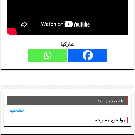
شاركها
قد يعجبك ايضا
مواضيع مقترحة