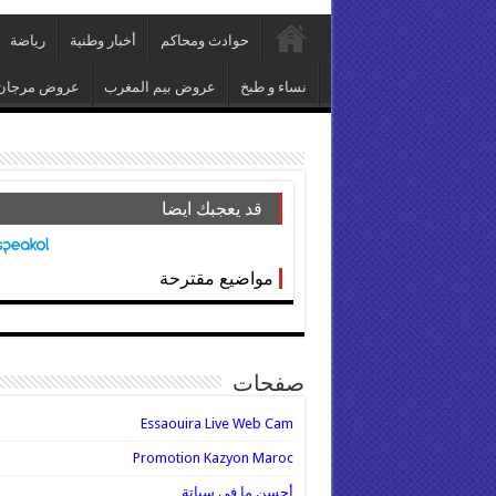
حوادث ومحاكم
أخبار وطنية
رياضة
نساء و طبخ
عروض بيم المغرب
عروض مرجان
قد يعجبك ايضا
مواضيع مقترحة
صفحات
Essaouira Live Web Cam
Promotion Kazyon Maroc
أحسن ما في سباتة