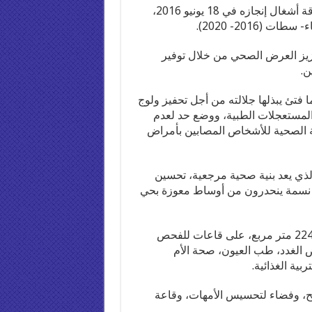
ويشكل هذا المركز، الذي كان جلالة الملك قد أعطى انطلاقة أشغال إنجازه في 18 يونيو 2016،
2016- 2020).
عزيز العرض الصحي من خلال توفير
ن.
ا فتئ يبذلها جلالته من أجل تحفيز ولوج
المستعجلات الطبية، ووضع حد لعدم
الة الصحية للأشخاص المصابين بأمراض
لذي يعد بنية صحية مرجعية، تحسين
اجات القرب لفائدة ساكنة يفوق تعدادها 50 ألف نسمة ينحدرون من أوساط معوزة بحي
وتشتمل هذه البنية المشيدة على قطعة أرضية مساحتها 2244 متر مربع، على قاعات للفحص
 الغدد، طب العيون، صحة الأم
ية الغذائية.
ا، وقاعة للتلقيح، وفضاء لتحسيس الأمهات، وقاعة