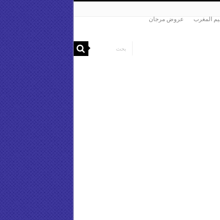
م المغرب
عروض مرجان