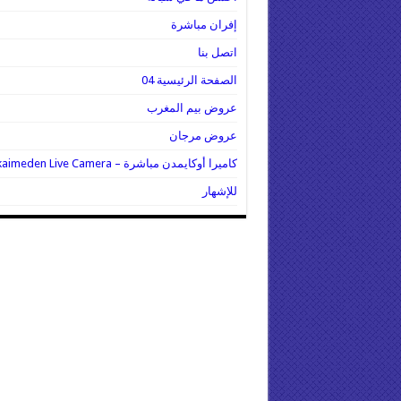
إفران مباشرة
اتصل بنا
الصفحة الرئيسية 04
عروض بيم المغرب
عروض مرجان
كاميرا أوكايمدن مباشرة – Oukaimeden Live Camera
للإشهار