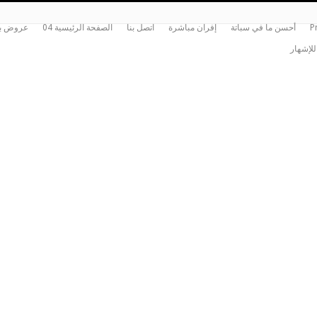
P
أحسن ما في سباتة
إفران مباشرة
اتصل بنا
الصفحة الرئيسية 04
عروض بي
للإشهار