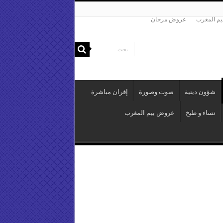
م المغرب
عروض مرجان
شؤون دينية
صوت وصورة
إفران مباشرة
نساء و طبخ
عروض بيم المغرب