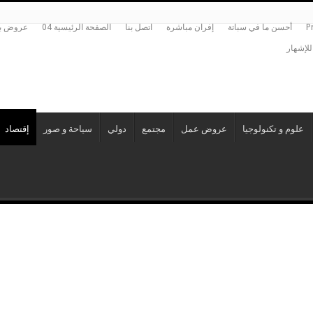
P
أحسن ما في سباتة
إفران مباشرة
اتصل بنا
الصفحة الرئيسية 04
عروض بي
للإشهار
علوم و تكنولوجيا
عروض عمل
مجتمع
دولي
سياحة و صور
إقتصاد