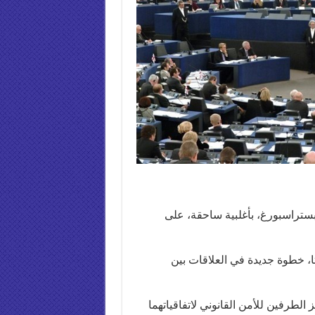
 بستراسبورغ، بأغلبية ساحقة، على
الاتفاق، الذي تمت المصادقة عليه ب 444 صوتا، خطوة جديدة في العلاقات بين
الطرفين للأمن القانوني لاتفاقياتهما