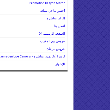
Promotion Kazyon Maroc
أحسن ما في سباتة
إفران مباشرة
اتصل بنا
الصفحة الرئيسية 04
عروض بيم المغرب
عروض مرجان
كاميرا أوكايمدن مباشرة – Oukaimeden Live Camera
للإشهار