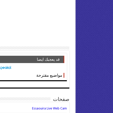
قد يعجبك ايضا
مواضيع مقترحة
صفحات
Essaouira Live Web Cam