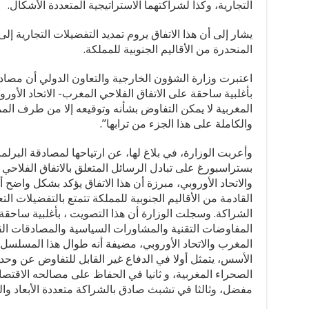
التجارية، وكذا لشراكتهما الاستراتيجية المتعددة الأشكال.
يشار إلى أن هذا الاتفاق يروم تمديد التفضيلات التجارية إل
المنحدرة من الأقاليم الجنوبية للمملكة.
اعتبرت وزارة الشؤون الخارجية والتعاون الدولي أن مصادقة 
بأغلبية ساحقة على الاتفاق الفلاحي المغرب- الاتحاد الأور
المغربية لا يمكن التفاوض بشأنه وتوقيعه إلا من طرف المم
والكاملة على هذا الجزء من ترابها”.
وأعربت الوزارة، في بلاغ لها، عن ارتياحها لمصادقة البرلم
بستراسبورغ على تبادل الرسائل المتعلق بالاتفاق الفلاحي ا
والاتحاد الأوروبي، مبرزة أن هذا الاتفاق يؤكد بشكل واضح 
القادمة من الأقاليم الجنوبية للمملكة تتمتع بالتفضيلات الت
الشراكة. وسجلت الوزارة أن هذا التصويت ، بأغلبية ساحقة
المفاوضات التقنية والمشاورات السياسية والمصادقات القان
المغرب والاتحاد الأوروبي، مضيفة أنه طوال هذا المسلسل
الأسس، يتمثل أولا في الدفاع غير القابل للتفاوض عن وح
الصحراء المغربية، و ثانيا في الحفاظ على مصالحه الاقت
مفضل، وثالثا في تشبث صادق بالشراكة متعددة الأبعاد والعم