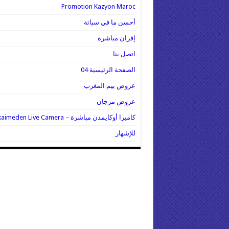
Promotion Kazyon Maroc
أحسن ما في سباتة
إفران مباشرة
اتصل بنا
الصفحة الرئيسية 04
عروض بيم المغرب
عروض مرجان
كاميرا أوكايمدن مباشرة – Oukaimeden Live Camera
للإشهار