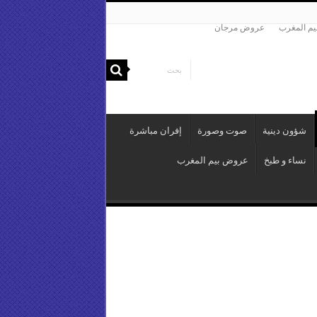
م المغرب
عروض مرجان
شؤون دينية
صوت وصورة
إفران مباشرة
نساء و طبخ
عروض بيم المغرب