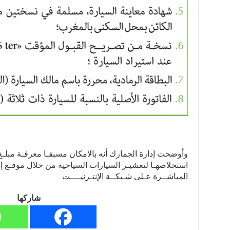
وأوضحت إدارة الجمارك أنه بالامكان مسبقـا معرفـة مبلـ
استخلاصهـا لتعشيـر السيارات السياحية من خلال موقـع إد
المباشــرة عـلى شـبكــة الإنتـرنيــــت
شاركها