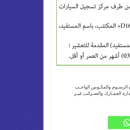
غ الرسـوم والمكـوس الواجـب
ارة الجمـارك والضـرائب غيـر