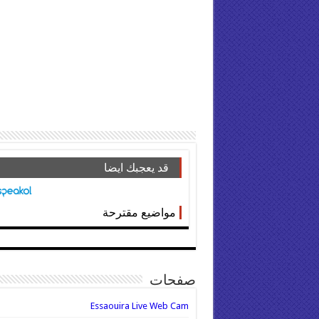
قد يعجبك ايضا
مواضيع مقترحة
صفحات
Essaouira Live Web Cam