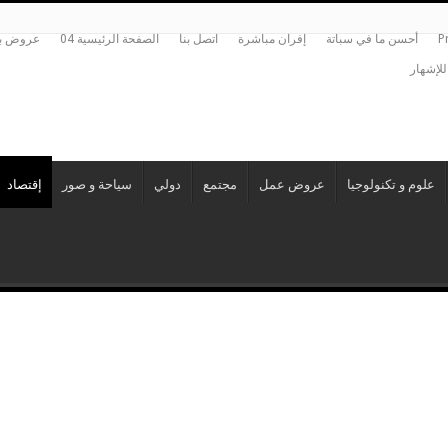
P
أحسن ما في سباتة
إفران مباشرة
اتصل بنا
الصفحة الرئيسية 04
عروض بي
للإشهار
علوم و تكنولوجيا
عروض عمل
مجتمع
دولي
سياحة و صور
إقتصاد