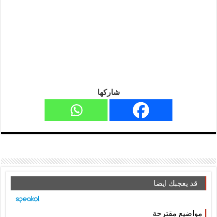
شاركها
قد يعجبك ايضا
مواضيع مقترحة