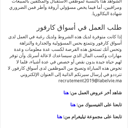
الشواهد هذا بالنسبة لموظفي الاستقبال والمكلفين بالمبيعات
ومراقبين، أما فيما يخص مسؤولي أروقة وأطر فمن الضروري
شهادة البكالوريا.
طلب العمل في أسواق كارفور
إذا كانت متوفرة لديك هذه الشروط ولديك رغبة في العمل لدى
أسواق كارفور وتتمتع بحس المسؤولية والجدارة والنزاهة
وتحس أنك تستحق هذه الفرصة لكسب عدة معلومات وعدة
مهارات وكسب المال الذي سيساعدك لاعالة أسرتك وأن توفر
لهم حياة جيدة بدون نقص أو خصص في عدة أشياء، فلما لا
تخوض هذه المباراة وتصبح من الموظفين لدى أسواق كارفور. لا
تترددو في إرسال سيرتكم الذاتية إلى العنوان الإلكتروني
recrutement2019@labelvie.ma
شاهد أخر عروض العمل من:
هنا
تابعنا على الفيسبوك من:
هنا
تابعنا على مجموعة تيليغرام من:
هنا