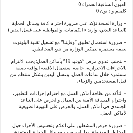
العيون الساقية الحمراء 0
كلميم واد نون 0
– وزارة الصحة تؤكد على ضرورة احترام كافة وسائل الحماية
(التباعد البدني، وارتداء الكمامات، والمواظبة على غسل اليدين)
– ضرورة استعمال تطبيق “وقايتنا” مع تشغيل تقنية البلوتوت
بصفة مستمرة لتمكين الوزارة من تتبع المخالطين.
– لتجنب عدوى مرض “كوفيد 19” بأماكن العمل: يجب الالتزام
بالاجراءات الاحترازية، خاصة استعمال الأقنعة الواقية بصفة
مستمرة خلال ساعات العمل، وغسل اليدين بشكل منتظم من
قبل المستخدمين والزبناء،
– التأكد من نظافة أماكن العمل مع احترام إجراءات التطهير،
واحترام المسافة الآمنة بين العمال والحرص على التباعد
الجسدي في أماكن العمل، والحرص على التهوية الطبيعية
لأماكن العمل.
– ضرورة حرص المشغلين على إعلام وتحسيس الأجراء حول
المخاطر المرتبطة بهذا الفيروس، ووسائل الحماية المعتمدة،