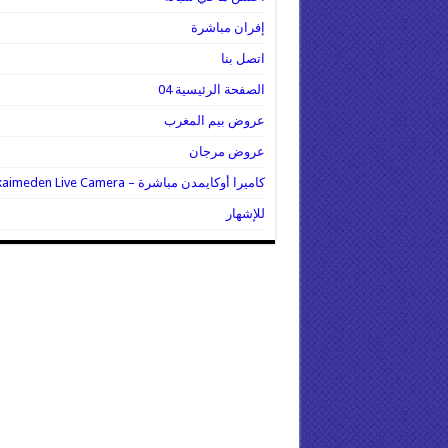
إفران مباشرة
اتصل بنا
الصفحة الرئيسية 04
عروض بيم المغرب
عروض مرجان
كاميرا أوكايمدن مباشرة – Oukaimeden Live Camera
للإشهار