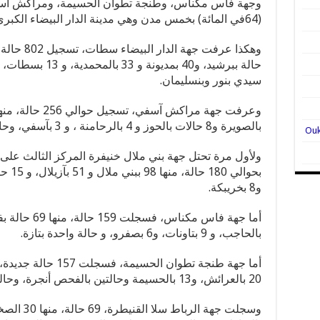
وجهة فاس مكناس، وطنجة تطوان الحسيمة، ومراكش آسفي، 
(64في المائة) بخمس مدن وهي مدينة الدار البيضاء الكبرى ومراكش وبني ملال وفاس وطنجة.
سيدي بنور وبنسليمان.
بالصويرة و8 حالات بالحوز و 4 بالرحامنة ، و 3 بآسفي، وحالتان باليوسفية.
ولأول مرة تحتل جهة بني ملال خنيفرة المركز الثالث على
و8 بخريبكة.
بالحاجب، و 9 بتاونات، و6 بصفرو، و حالة واحدة بتازة.
20 بالعرائش، و13 بالحسيمة وحالتين بالفحص أنجرة، وحالة واحدة بالمضيق الفنيدق.