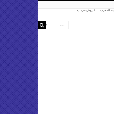
م المغرب
عروض مرجان