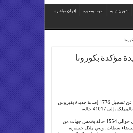
شؤون دينية
صوت وصورة
إفران مباشرة
أعلنت وزارة الصحة، مساء اليوم السبت 15 غشت 2020، عن تسجيل 1776 إصابة جديدة بفيروس
 إلى 41017 حالة،
وبالنسبة للتوزيع الجغرافي للحالات الجديدة، فقد تم تسجيل حوالي 1554 حالة بخمس جهات من
 وهي جهة الدار البيضاء سطات، وبني ملال خنيفرة،