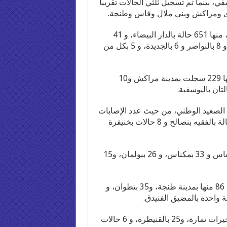
بينما تم تسجيل ثلثي الحالات تقريبا
وهكذا عرفت جهة الدار البيضاء سطات، تسجيل 802 حالة، منها 651 حالة بالدار البيضاء، و 41
حالة ببرشيد، و40 بمديونة و 33 بالمحمدية، و 13 بسطات، و 8 بالنواصر و 6 بالجديدة، و 5 بكل من
وعرفت جهة مراكش آسفي، تسجيل حوالي 256 حالة، منها 229 سجلت بمدينة مراكش و10
 الصعيد الوطني، من حيث عدد الإصابات
بحوالي 180 حالة، منها 98 ببني ملال و 51 بآزيلال، و 15 حالة بالفقيه بنصالح و 8 حالات بخنيفرة
أما جهة فاس مكناس، فسجلت 159 حالة، منها 69 حالة بفاس و 33 بمكناس، و 26 ببولمان، و15
أما جهة طنجة تطوان الحسيمة، فسجلت 157 حالة جديدة، 86 منها بمدينة طنجة، و35 بتطوان، و
وسجلت جهة الرباط سلا القنيطرة، 69 حالة، منها 30 الصخيرات تمارة، و25 بالقنيطرة، و 6 حالات