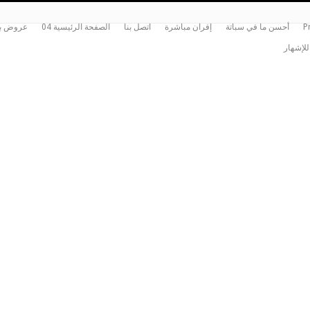
P
أحسن ما في سباتة
إفران مباشرة
اتصل بنا
الصفحة الرئيسية 04
عروض بي
للإشهار