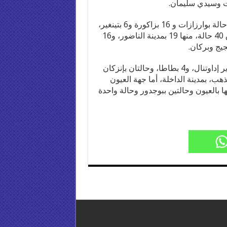
أما جهة درعة تافيلالت، فعرفت تسجيل 51 حالة، 22 منها حالة بوارزازات و 16 بزاكورة و6 بتينغير،
و4 بميدلت و3 حالات بالراشيدية، بينما سجلت بجهة الشرق 40 حالة، منها 19 بمدينة الناضور، و16
وعرفت جهة سوس ماسة، تسجيل 33 حالة، منها 27 بأكادير إداوتنال، و4 بطاطا، وحالتان بإنزكان
 بجهة الداخلة وادي الذهب، بمدينة الداخلة، أما جهة العيون
 الحمراء، فقد عرفت تسجيل 10 حالة جديدة، 7 منها بالعيون وحالتين ببوجدور وحالة واحدة