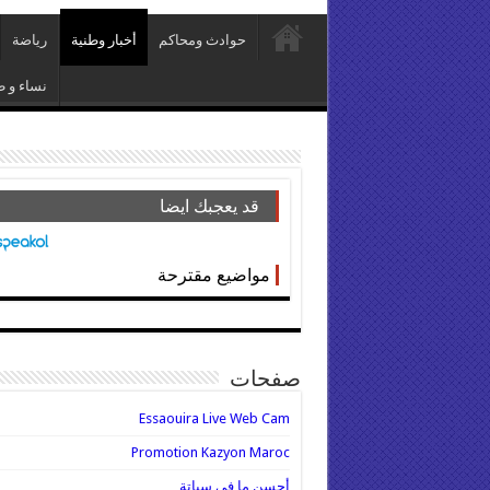
حوادث ومحاكم
أخبار وطنية
رياضة
نساء و ط
قد يعجبك ايضا
مواضيع مقترحة
صفحات
Essaouira Live Web Cam
Promotion Kazyon Maroc
أحسن ما في سباتة