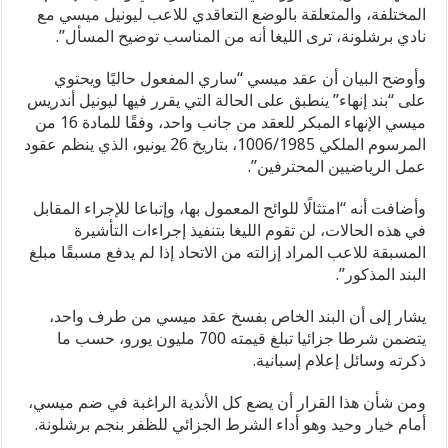
المختلفة، والمتعلقة بالوضع التعاقدي للاعب ليونيل ميسي مع
نادي برشلونة، ترى الليغا أنه من المناسب توضيح المسأل”.
وأوضح البيان أن عقد ميسي “ساري المفعول حاليًا ويحتوي
على “بند إنهاء” ينطبق على الحالة التي يقرر فيها ليونيل أندريس
ميسي الإنهاء المبكر للعقد من جانب واحد، وفقًا للمادة 16 من
المرسوم الملكي 1006/1985، بتاريخ 26 يونيو، الذي ينظم عقود
عمل الرياضيين المحترفين”.
وأضافت أنه “امتثالًا للوائح المعمول بها، وإتباعا للإجراء المقابل
في هذه الحالات، لن تقوم الليغا بتنفيذ إجراءات التأشيرة
المسبقة للاعب المراد إزالته من الاتحاد إذا لم يدفع مسبقًا مبلغ
البند المذكور”.
يشار إلى أن البند الخاص بفسخ عقد ميسي من طرف واحد،
يتضمن شرطا جزائيا تبلغ قيمته 700 مليون يورو، حسب ما
ذكرته وسائل إعلام إسبانية.
ومن شأن هذا القرار أن يضع كل الأندية الراغبة في ضم ميسي،
أمام خيار وحيد وهو أداء الشرط الجزائي للظفر بنجم برشلونة.