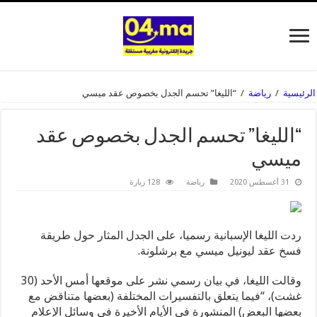
الرئيسية
/
رياضة
/
“الليغا” تحسم الجدل بخصوص عقد ميسي
“الليغا” تحسم الجدل بخصوص عقد
ميسي
31 أغسطس 2020
رياضة
128 زيارة
ردت الليغا الإسبانية رسميا، على الجدل المثار حول طريقة
فسخ عقد ليونيل ميسي مع برشلونة.
وقالت الليغا، في بيان رسمي نشر على موقعها أمس الأحد (30
غشت)، “فيما يتعلق بالتفسيرات المختلفة (بعضها متناقض مع
بعضها البعض) المنشورة في الأيام الأخيرة في وسائل الإعلام