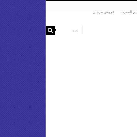
م المغرب
عروض مرجان