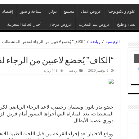
علوم و تكنولوجيا
عروض عمل
مجتمع
دولي
سياحة و صور
إقتصاد
نساء و طبخ
عروض بيم المغرب
عروض مرجان
أخبار الجالية المغربية
الرئيسية
/
رياضة
/
“الكاف” يُخضع لاعبين من الرجاء لفحص المنشطات
“الكاف” يُخضع لاعبين من الرجاء
5 نوفمبر 2020
رياضة
148 زيارة
خضع بدر بانون وسفيان رحيمي، لاعبا الرجاء الرياضي ل
المنشطات، بعد المباراة التي أجراها النسور أمام فريق ا
دوري عصبة الأبطال.
ووقع الاختيار بعد إجراء القرعة من قبل اللجنة الطبية للات