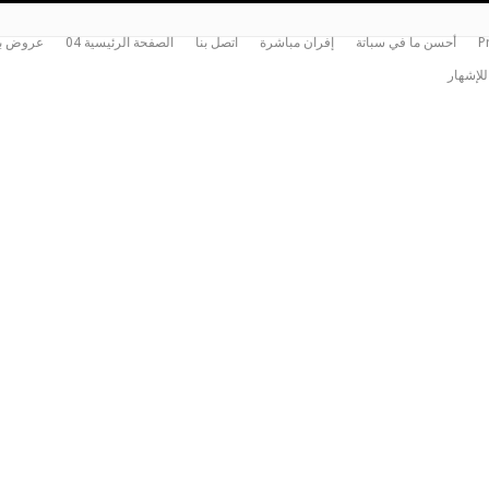
P
أحسن ما في سباتة
إفران مباشرة
اتصل بنا
الصفحة الرئيسية 04
عروض بي
للإشهار