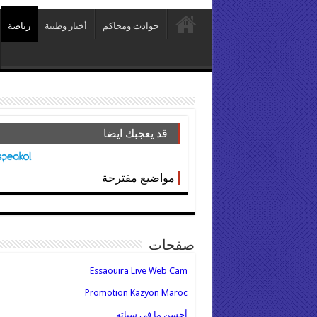
حوادث ومحاكم
أخبار وطنية
رياضة
قد يعجبك ايضا
مواضيع مقترحة
صفحات
Essaouira Live Web Cam
Promotion Kazyon Maroc
أحسن ما في سباتة