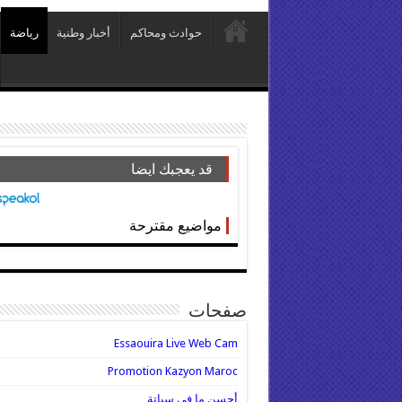
حوادث ومحاكم
أخبار وطنية
رياضة
قد يعجبك ايضا
مواضيع مقترحة
صفحات
Essaouira Live Web Cam
Promotion Kazyon Maroc
أحسن ما في سباتة