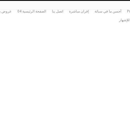
P
أحسن ما في سباتة
إفران مباشرة
اتصل بنا
الصفحة الرئيسية 04
عروض بي
للإشهار