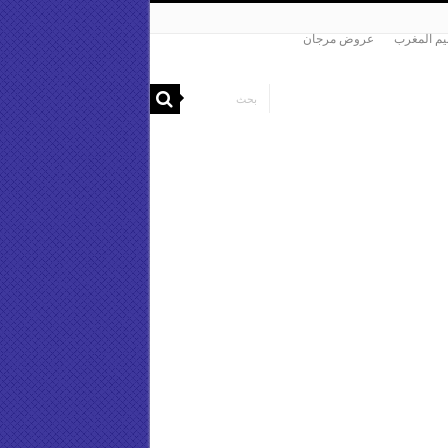
م المغرب
عروض مرجان