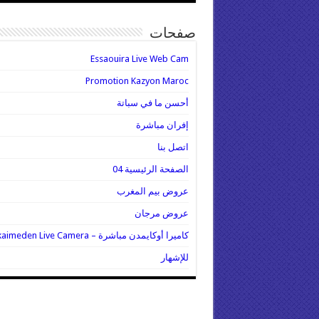
صفحات
Essaouira Live Web Cam
Promotion Kazyon Maroc
أحسن ما في سباتة
إفران مباشرة
اتصل بنا
الصفحة الرئيسية 04
عروض بيم المغرب
عروض مرجان
كاميرا أوكايمدن مباشرة – Oukaimeden Live Camera
للإشهار