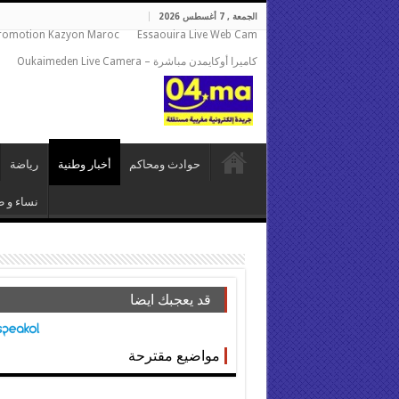
الجمعة , 7 أغسطس 2026
romotion Kazyon Maroc
Essaouira Live Web Cam
كاميرا أوكايمدن مباشرة – Oukaimeden Live Camera
حوادث ومحاكم
أخبار وطنية
رياضة
نساء و ط
قد يعجبك ايضا
مواضيع مقترحة