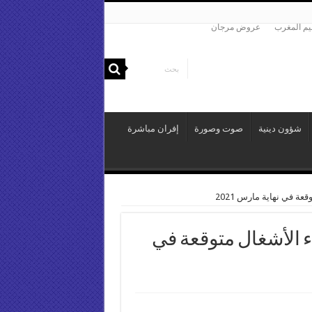
م المغرب
عروض مرجان
شؤون دينية
صوت وصورة
إفران مباشرة
عة في نهاية مارس 2021
اء الأشغال متوقعة في