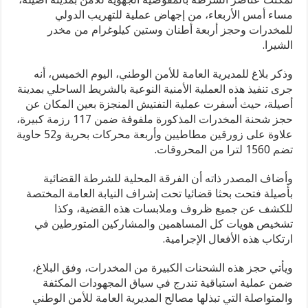
مساء أمس الأربعاء، من إجهاض عملية للتهريب الدولي
للمخدرات وحجز أربعة أطنان وستين كيلوغرام من مخدر
الشيرا.
وذكر بلاغ للمديرية العامة للأمن الوطني، اليوم الخميس، أنه
جرى تنفيذ هذه العملية الأمنية النوعية بالشريط الساحلي بمدينة
أصيلة، حيث أسفرت عملية التفتيش المنجزة بعين المكان عن
حجز شحنة المخدرات المذكورة ملفوفة ضمن 117 رزمة كبيرة،
علاوة على زورقين مطاطيين وأربعة محركات بحرية و52 حاوية
تضم 1560 لترا من المحروقات.
وأضاف المصدر ذاته أن الفرقة المحلية للشرطة القضائية
بأصيلة فتحت بحثا قضائيا تحت إشراف النيابة العامة المختصة
للكشف عن جميع ظروف وملابسات هذه القضية، وكذا
تشخيص هويات كل المساهمين والمشاركين المتورطين في
ارتكاب هذه الأفعال الإجرامية.
ويأتي حجز هذه الشحنات الكبيرة من المخدرات، وفق البلاغ،
ضمن عملية استباقية تندرج في سياق المجهودات المكثفة
والمتواصلة التي تبذلها مصالح المديرية العامة للأمن الوطني