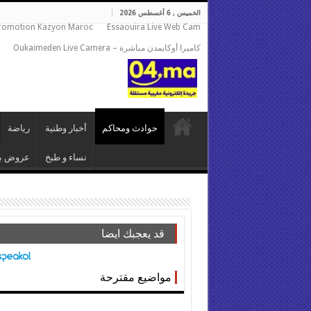
الخميس , 6 أغسطس 2026
romotion Kazyon Maroc
Essaouira Live Web Cam
كاميرا أوكايمدن مباشرة – Oukaimeden Live Camera
حوادث ومحاكم
أخبار وطنية
رياضة
نساء و طبخ
عروض بي
قد يعجبك ايضا
مواضيع مقترحة