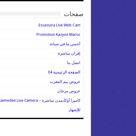
صفحات
Essaouira Live Web Cam
Promotion Kazyon Maroc
أحسن ما في سباتة
إفران مباشرة
اتصل بنا
الصفحة الرئيسية 04
عروض بيم المغرب
عروض مرجان
كاميرا أوكايمدن مباشرة – Oukaimeden Live Camera
للإشهار