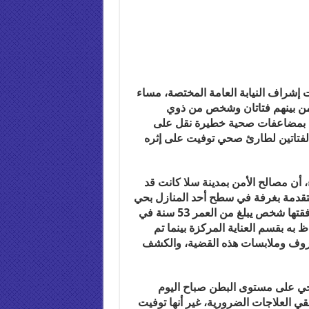
 إشراف النيابة العامة المختصة، مساء
 من بينهم فتاتان وشخص من ذوي
هم بمضاعفات صحية خطيرة نقل على
الفتاتين لطارئ صحي توفيت على إثره
ء، أن مصالح الأمن بمدينة سلا كانت قد
تقدمة بغرفة في سطح أحد المنازل بحي
الرحمة، حيث تمت معاينة فتاتين في حالة غير طبيعية وبرفقتها شخص يبلغ من العمر 53 سنة في
به بقسم العناية المركزة بينما تم
د ظروف وملابسات هذه القضية، والكشف
ي على مستوى البطن صباح اليوم
ي العلاجات الضرورية، غير أنها توفيت