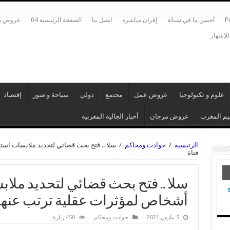
P
أحسن ما في سباتة
إفران مباشرة
اتصل بنا
الصفحة الرئيسية 04
عروض بي
للإشهار
علوم و تكنولوجيا
عروض عمل
مجتمع
دولي
سياحة و صور
إقتصاد
م المغرب
عروض مرجان
أخبار الجالية المغربية
الرئيسية
/
حوادث ومحاكم
/
سلا .. فتح بحث قضائي لتحديد ملابسات است
فتاة
سلا .. فتح بحث قضائي لتحديد ملاب
أشخاص لمؤثرات عقلية ترتب عنها 
5 مارس 2021
حوادث ومحاكم
450 زيارة