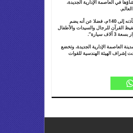
ؤها في العاصمة الإدارية الجديدة،
لعالم.
ونوه بأن المسجد “يتسع لـ107 آلاف مصل، ويصل ارتفاع مآذنه إلى 140م، فضلا عن أنه يضم
يظ القرآن للرجال والسيدات والأطفال
اف سيارة”.
ة العاصمة الإدارية الجديدة، وتخضع
ت إشراف الهيئة الهندسية للقوات