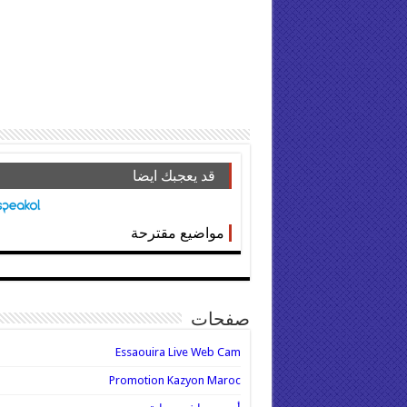
قد يعجبك ايضا
مواضيع مقترحة
صفحات
Essaouira Live Web Cam
Promotion Kazyon Maroc