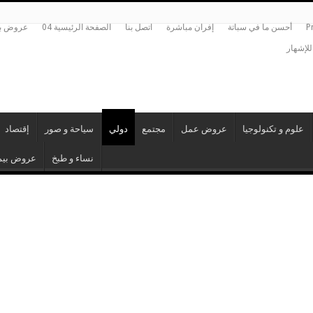
P
أحسن ما في سباتة
إفران مباشرة
اتصل بنا
الصفحة الرئيسية 04
عروض بي
للإشهار
علوم و تكنولوجيا
عروض عمل
مجتمع
دولي
سياحة و صور
إقتصاد
نساء و طبخ
عروض بيم