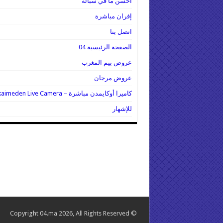
أحسن ما في سباتة
إفران مباشرة
اتصل بنا
الصفحة الرئيسية 04
عروض بيم المغرب
عروض مرجان
كاميرا أوكايمدن مباشرة – Oukaimeden Live Camera
للإشهار
© Copyright 04.ma 2026, All Rights Reserved