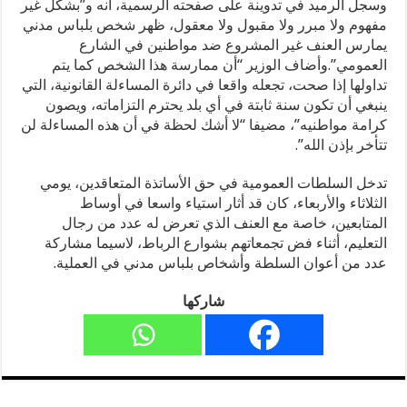
وسجل الرميد في تدوينة على صفحته الرسمية، أنه و”بشكل غير
مفهوم ولا مبرر ولا مقبول ولا معقول، ظهر شخص بلباس مدني
يمارس العنف غير المشروع ضد مواطنين في الشارع
العمومي”.وأضاف الوزير “أن ممارسة هذا الشخص كما يتم
تداولها إذا صحت، تجعله واقعا في دائرة المساءلة القانونية، التي
ينبغي أن تكون سنة ثابتة في أي بلد يحترم التزاماته، ويصون
كرامة مواطنيه”، مضيفا “لا أشك لحظة في أن هذه المساءلة لن
تتأخر بإذن الله”.
تدخل السلطات العمومية في حق الأساتذة المتعاقدين، يومي
الثلاثاء والأربعاء، كان قد أثار استياء واسعا في أوساط
المتابعين، خاصة مع العنف الذي تعرض له عدد من رجال
التعليم، أثناء فض تجمعاتهم بشوارع الرباط، لاسيما مشاركة
عدد من أعوان السلطة وأشخاص بلباس مدني في العملية.
شاركها