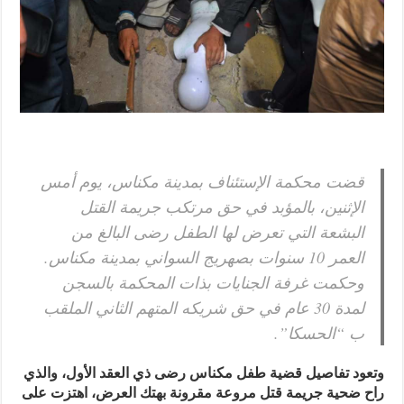
قضت محكمة الإستئناف بمدينة مكناس، يوم أمس
الإثنين، بالمؤبد في حق مرتكب جريمة القتل
البشعة التي تعرض لها الطفل رضى البالغ من
العمر 10 سنوات بصهريج السواني بمدينة مكناس.
وحكمت غرفة الجنايات بذات المحكمة بالسجن
لمدة 30 عام في حق شريكه المتهم الثاني الملقب
ب “الحسكا”.
وتعود تفاصيل قضية طفل مكناس رضى ذي العقد الأول، والذي
راح ضحية جريمة قتل مروعة مقرونة بهتك العرض، اهتزت على