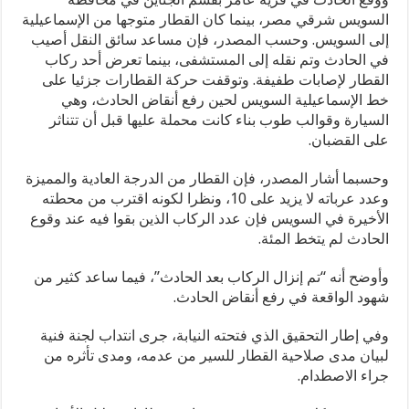
السويس شرقي مصر، بينما كان القطار متوجها من الإسماعيلية
إلى السويس. وحسب المصدر، فإن مساعد سائق النقل أصيب
في الحادث وتم نقله إلى المستشفى، بينما تعرض أحد ركاب
القطار لإصابات طفيفة. وتوقفت حركة القطارات جزئيا على
خط الإسماعيلية السويس لحين رفع أنقاض الحادث، وهي
السيارة وقوالب طوب بناء كانت محملة عليها قبل أن تتناثر
على القضبان.
وحسبما أشار المصدر، فإن القطار من الدرجة العادية والمميزة
وعدد عرباته لا يزيد على 10، ونظرا لكونه اقترب من محطته
الأخيرة في السويس فإن عدد الركاب الذين بقوا فيه عند وقوع
الحادث لم يتخط المئة.
وأوضح أنه “تم إنزال الركاب بعد الحادث”، فيما ساعد كثير من
شهود الواقعة في رفع أنقاض الحادث.
وفي إطار التحقيق الذي فتحته النيابة، جرى انتداب لجنة فنية
لبيان مدى صلاحية القطار للسير من عدمه، ومدى تأثره من
جراء الاصطدام.