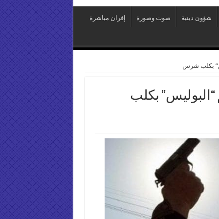
شؤون دينية
صوت وصورة
إفران مباشرة
س” بكلب شرس
“البوليس” بكلب