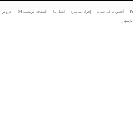
P
أحسن ما في سباتة
إفران مباشرة
اتصل بنا
الصفحة الرئيسية 04
عروض بي
للإشهار