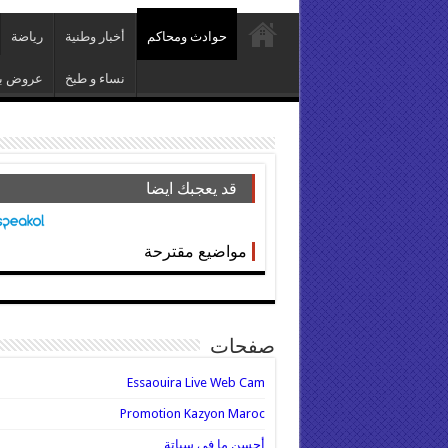
حوادث ومحاكم
أخبار وطنية
رياضة
نساء و طبخ
عروض بي
قد يعجبك ايضا
مواضيع مقترحة
صفحات
Essaouira Live Web Cam
Promotion Kazyon Maroc
أحسن ما في سباتة