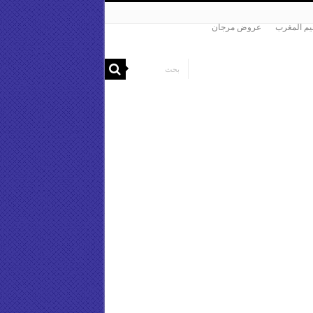
م المغرب
عروض مرجان