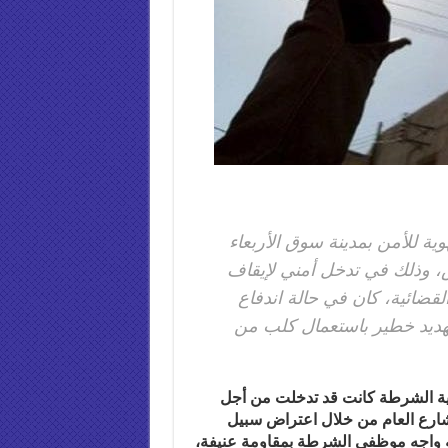
 للأمن بمدينة سوق الأربعاء
 وذلك في تدخل أمني لإيقاف
 السوابق القضائية، كان في حالة اندفاع
هديد خطير باستعمال كلب من
رية الشرطة كانت قد تدخلت من أجل
شارع العام من خلال اعتراض سبيل
ه واجه موظفي الشرطة بمقاومة عنيفة،