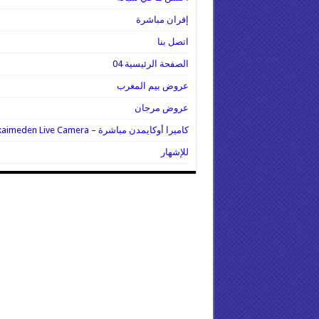
إفران مباشرة
اتصل بنا
الصفحة الرئيسية 04
عروض بيم المغرب
عروض مرجان
كاميرا أوكايمدن مباشرة – Oukaimeden Live Camera
للإشهار