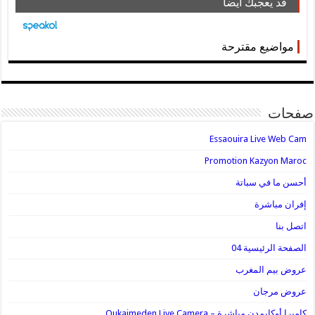
قد يعجبك ايضا
مواضيع مقترحة
صفحات
Essaouira Live Web Cam
Promotion Kazyon Maroc
أحسن ما في سباتة
إفران مباشرة
اتصل بنا
الصفحة الرئيسية 04
عروض بيم المغرب
عروض مرجان
كاميرا أوكايمدن مباشرة – Oukaimeden Live Camera