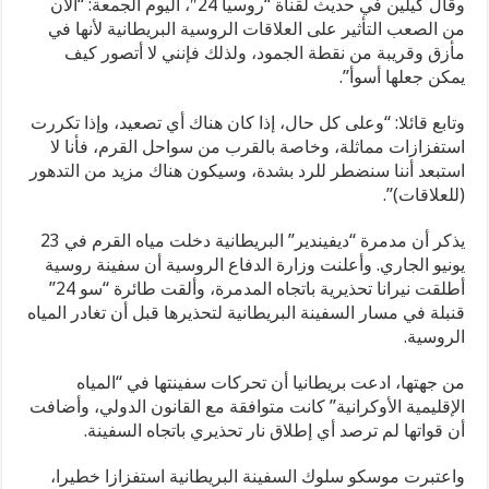
وقال كيلين في حديث لقناة “روسيا 24″، اليوم الجمعة: “الآن
من الصعب التأثير على العلاقات الروسية البريطانية لأنها في
مأزق وقريبة من نقطة الجمود، ولذلك فإنني لا أتصور كيف
يمكن جعلها أسوأ”.
وتابع قائلا: “وعلى كل حال، إذا كان هناك أي تصعيد، وإذا تكررت
استفزازات مماثلة، وخاصة بالقرب من سواحل القرم، فأنا لا
استبعد أننا سنضطر للرد بشدة، وسيكون هناك مزيد من التدهور
(للعلاقات)”.
يذكر أن مدمرة “ديفيندير” البريطانية دخلت مياه القرم في 23
يونيو الجاري. وأعلنت وزارة الدفاع الروسية أن سفينة روسية
أطلقت نيرانا تحذيرية باتجاه المدمرة، وألقت طائرة “سو 24”
قنبلة في مسار السفينة البريطانية لتحذيرها قبل أن تغادر المياه
الروسية.
من جهتها، ادعت بريطانيا أن تحركات سفينتها في “المياه
الإقليمية الأوكرانية” كانت متوافقة مع القانون الدولي، وأضافت
أن قواتها لم ترصد أي إطلاق نار تحذيري باتجاه السفينة.
واعتبرت موسكو سلوك السفينة البريطانية استفزازا خطيرا،