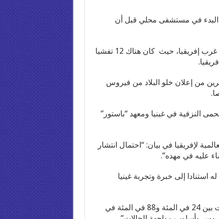
 البدء في مستشفى محلي قبل أن
وهذه المرة الأولى التي يسجل فيها ذلك المرض الفتاك في غرب إفريقيا، حيث كان هناك 12 تفشيا
رين من إعلان خلو البلاد من فيروس
مى النزفية في غينيا ومعهد “باستور”
مية لإفريقيا في بيان: “احتمال انتشار
اء عليه في مهده”.
استنادا إلى خبرة وتجربة غينيا
وأوضحت المنظمة أن “معدلات الوفاة في ماربورغ تراوحت بين 24 في المئة و88 في المئة في
يروس وأسلوب مواجهة الحالات”.