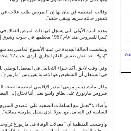
وقالت المنظمة في بيان لها إن “المريض طلب علاجه في
تتدهور حالته سريعا ويلقى حتفه”.
كبيرا للفيروس منذ عام 1967 معظمها في جنوب وشرق إفريقيا.
وشخصت الحالة الجديدة في غينيا الأسبوع الماضي بعد شه
“إيبولا” بعد تفش طفيف العام الجاري، أودى بحياة 12 شخصا.
وفي وقت لاحق، أكد خبراء التحاليل في المعمل الوطني للح
في السنغال أن التشخيص هو الإصابة بفيروس “ماربورغ”.
وقال ماتشيديسو مويتي المدير الإقليمي لمنظمة الصحة العال
فيروس ماربورغ على نطاق واسع يعني أننا نحتاج إلى القض
وأضاف: “نعمل مع السلطات الصحية على التصدي السريع له 
السابقة في التعامل مع إيبولا الذي ينتقل بطريقة مماثلة”.
موجات التفشي السابقة وأن النسبة تعتمد على سلالة الف