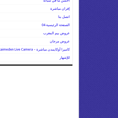
أحسن ما في سباتة
إفران مباشرة
اتصل بنا
الصفحة الرئيسية 04
عروض بيم المغرب
عروض مرجان
كاميرا أوكايمدن مباشرة – Oukaimeden Live Camera
للإشهار