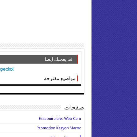
قد يعجبك ايضا
مواضيع مقترحة
صفحات
Essaouira Live Web Cam
Promotion Kazyon Maroc