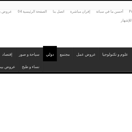
P
أحسن ما في سباتة
إفران مباشرة
اتصل بنا
الصفحة الرئيسية 04
عروض بي
للإشهار
علوم و تكنولوجيا
عروض عمل
مجتمع
دولي
سياحة و صور
إقتصاد
نساء و طبخ
عروض بيم