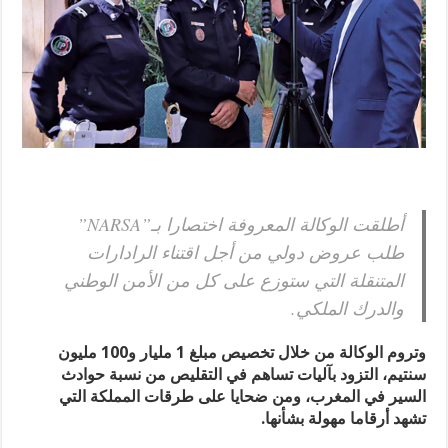
أطلقت الوكالة المعروفة اختصارا بـ”NARSA”
طلب عروض دولي من أجل اقتناء الرادارات
المتنقلة التي ستوزع على كل من الأمن الوطني
والدرك الملكي.
وتروم الوكالة من خلال تخصيص مبلغ 1 مليار و100 مليون
سنتيم، التزود بآليات تساهم في التقليص من نسبة حوادث
السير في المغرب، ومن ضحايا على طرقات المملكة التي
تشهد أرقاما مهولة بشأنها.