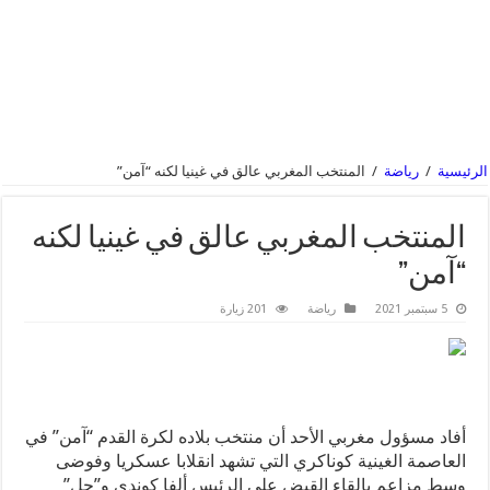
الرئيسية
/
رياضة
/
المنتخب المغربي عالق في غينيا لكنه “آمن”
المنتخب المغربي عالق في غينيا لكنه
“آمن”
5 سبتمبر 2021
رياضة
201 زيارة
أفاد مسؤول مغربي الأحد أن منتخب بلاده لكرة القدم “آمن” في
العاصمة الغينية كوناكري التي تشهد انقلابا عسكريا وفوضى
وسط مزاعم بالقاء القبض على الرئيس ألفا كوندي و”حل”