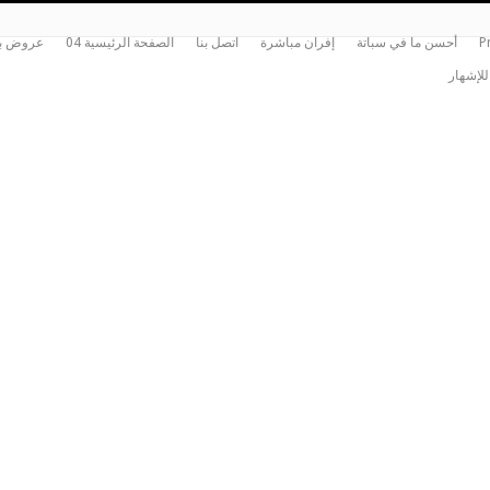
P
أحسن ما في سباتة
إفران مباشرة
اتصل بنا
الصفحة الرئيسية 04
عروض بي
للإشهار