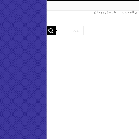
م المغرب
عروض مرجان