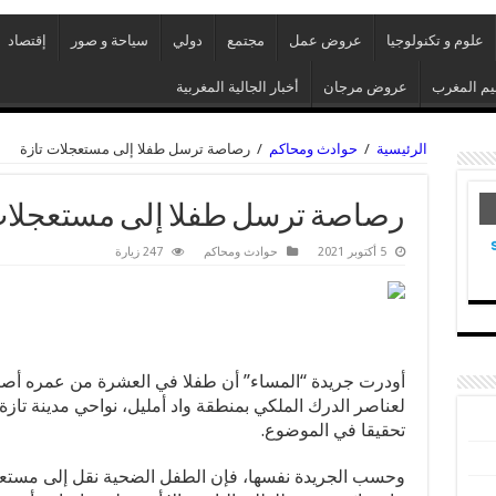
علوم و تكنولوجيا
عروض عمل
مجتمع
دولي
سياحة و صور
إقتصاد
م المغرب
عروض مرجان
أخبار الجالية المغربية
الرئيسية
/
حوادث ومحاكم
/
رصاصة ترسل طفلا إلى مستعجلات تازة
رصاصة ترسل طفلا إلى مستعجلات
5 أكتوبر 2021
حوادث ومحاكم
247 زيارة
أودرت جريدة “المساء” أن طفلا في العشرة من عمره أصي
لعناصر الدرك الملكي بمنطقة واد أمليل، نواحي مدينة تاز
تحقيقا في الموضوع.
وحسب الجريدة نفسها، فإن الطفل الضحية نقل إلى مستعج