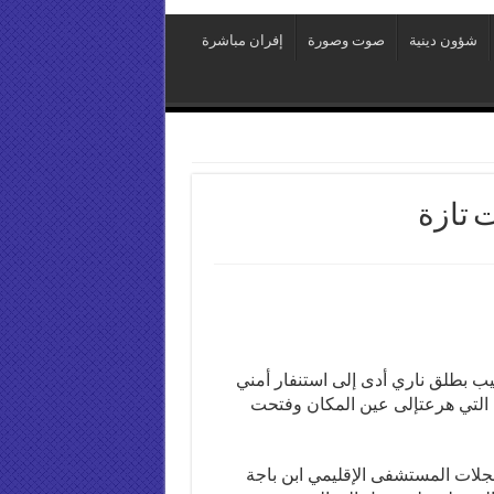
شؤون دينية
صوت وصورة
إفران مباشرة
 تازة
ب بطلق ناري أدى إلى استنفار أمني
ة التي هرعتإلى عين المكان وفتحت
لات المستشفى الإقليمي ابن باجة