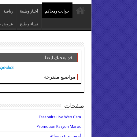
حوادث ومحاكم
أخبار وطنية
رياضة
نساء و طبخ
عروض بي
قد يعجبك ايضا
مواضيع مقترحة
صفحات
Essaouira Live Web Cam
Promotion Kazyon Maroc
أحسن ما في سباتة