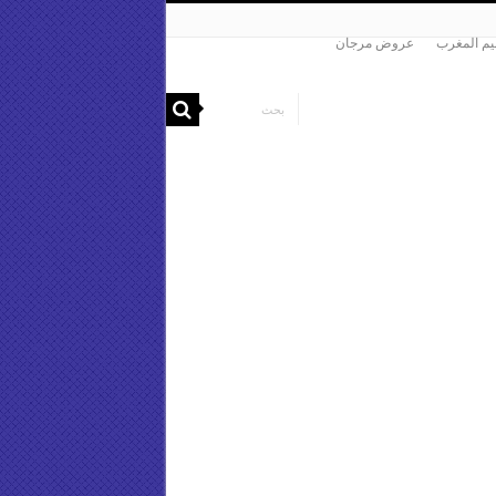
م المغرب
عروض مرجان