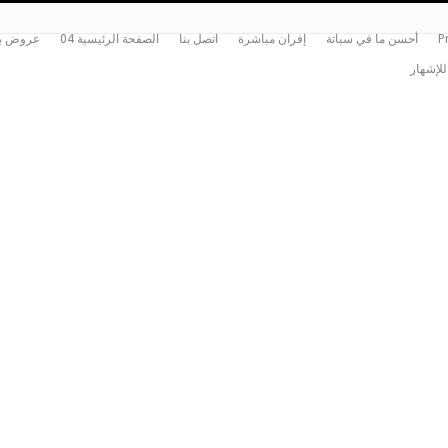
P
أحسن ما في سباتة
إفران مباشرة
اتصل بنا
الصفحة الرئيسية 04
عروض بي
للإشهار