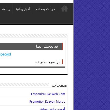
حوادث ومحاكم
أخبار وطنية
رياضة
قد يعجبك ايضا
مواضيع مقترحة
صفحات
Essaouira Live Web Cam
Promotion Kazyon Maroc
أحسن ما في سباتة