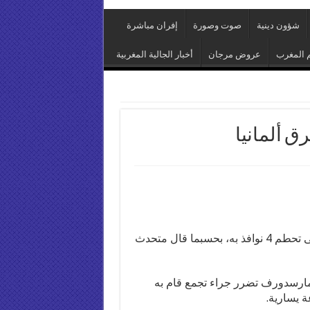
شؤون دينية
صوت وصورة
إفران مباشرة
 المغرب
عروض مرجان
أخبار الجالية المغربية
تعرض مسجد في مدينة لايبزيغ بشرق ألمانيا لهجوم أدى إلى تحطم 4 نوافذ به، بحسبما قال متحدث
لكمارسدورف تضرر جراء تجمع قام به