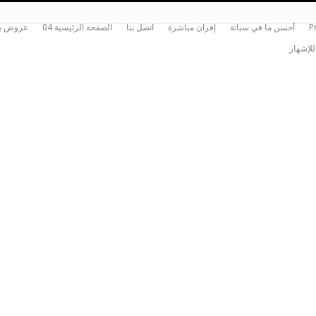
P
أحسن ما في سباتة
إفران مباشرة
اتصل بنا
الصفحة الرئيسية 04
عروض بي
للإشهار