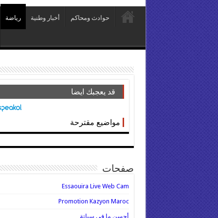
حوادث ومحاكم
أخبار وطنية
رياضة
قد يعجبك ايضا
مواضيع مقترحة
صفحات
Essaouira Live Web Cam
Promotion Kazyon Maroc
أحسن ما في سباتة