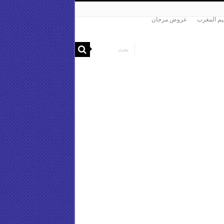
م المغرب
عروض مرجان