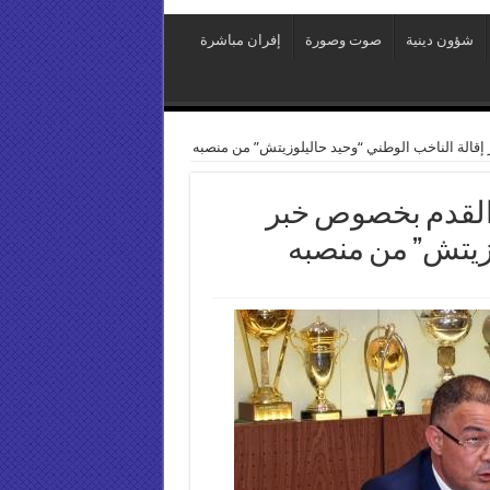
شؤون دينية
صوت وصورة
إفران مباشرة
 إقالة الناخب الوطني “وحيد حاليلوزيتش” من منصبه
ة القدم بخصوص خبر
وزيتش” من منصبه