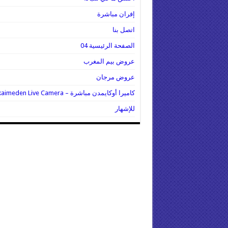
إفران مباشرة
اتصل بنا
الصفحة الرئيسية 04
عروض بيم المغرب
عروض مرجان
كاميرا أوكايمدن مباشرة – Oukaimeden Live Camera
للإشهار